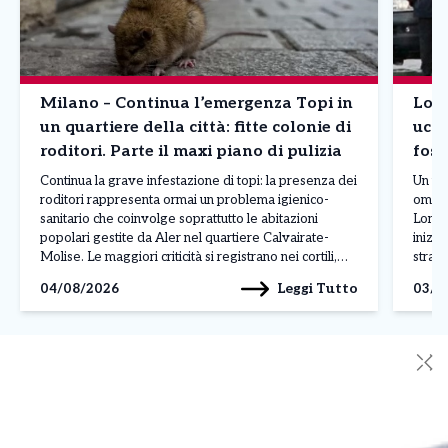
Milano – Continua l’emergenza Topi in
Lomb
un quartiere della città: fitte colonie di
ucci
roditori. Parte il maxi piano di pulizia
foss
Continua la grave infestazione di topi: la presenza dei
Un uom
roditori rappresenta ormai un problema igienico-
omici
sanitario che coinvolge soprattutto le abitazioni
Lomba
popolari gestite da Aler nel quartiere Calvairate-
inizi
Molise. Le maggiori criticità si registrano nei cortili,
strada
nelle cantine e nelle aree comuni, dove al degrado si
gesto 
Leggi Tutto
04/08/2026
03/0
aggiungono rifiuti abbandonati, insetti infestanti e
gelosi
perfino danni alle infrastrutture, come […]
[…]
✕