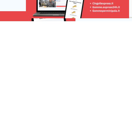
è stato l’ex marito, un
settimane prima del ritrovamento. A
far scattare l’allarme […]
Risorse
 una segnalazione
r la tua pubblicità