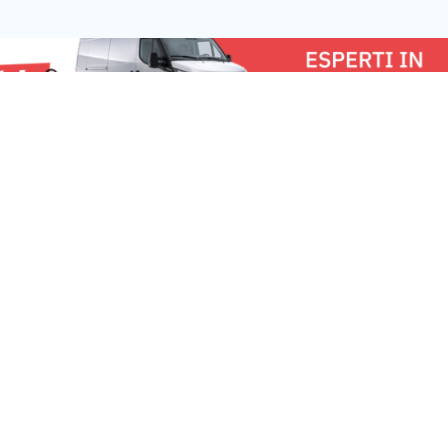
contesto di forte gelosia. L’uomo
di origini indiane 
avrebbe infatti scambiato la vittima […]
[…]
u:
Milano News 24
Lavora con noi
Fai
Contattaci
Pe