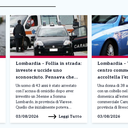
Lombardia – Follia in strada:
Lombardia – 
investe e uccide uno
centro comme
sconosciuto. Pensava che
accoltella l’
fosse un rivale in amore
davanti ai fig
Un uomo di 43 anni è stato arrestato
Una donna di 38 a
anche un’ami
con l’accusa di omicidio dopo aver
con un coltello ne
investito un 36enne a Somma
domenica all’este
Lombardo, in provincia di Varese.
commerciale Camp
Quello che inizialmente poteva
provincia di Bresc
sembrare un tragico incidente stradale
avvenuto mentre l
Leggi Tutto
03/08/2026
03/08/2026
si è rivelato, secondo gli investigatori,
insieme ai suoi fig
un gesto volontario maturato in un
prime ricostruzion