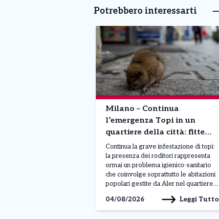
Potrebbero interessarti
Milano – Continua
l’emergenza Topi in un
quartiere della città: fitte
colonie di roditori. Parte il
Continua la grave infestazione di topi:
maxi piano di pulizia
la presenza dei roditori rappresenta
ormai un problema igienico-sanitario
che coinvolge soprattutto le abitazioni
popolari gestite da Aler nel quartiere
Calvairate-Molise. Le maggiori criticità
Leggi Tutto
04/08/2026
si registrano nei cortili, nelle cantine e
nelle aree comuni, dove al degrado si