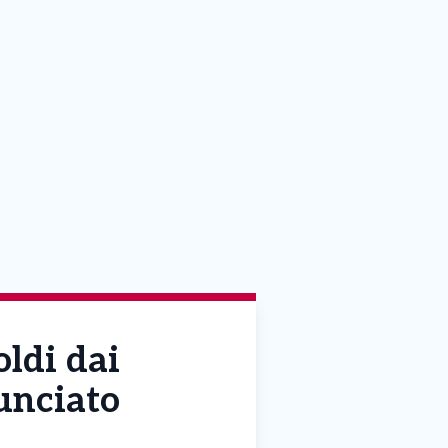
oldi dai
unciato