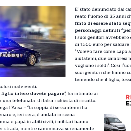
E’ stato denunciato dai ca
reato l’uomo di 35 anni c
finto di essere stato se
personaggi definiti “peri
I suoi genitori avrebbero
di 1500 euro per saldare i
“Volevo fare come Lapo 
aiutatemi, due calabresi 
vogliono i soldi”. Così l’
suoi genitori che hanno con
temendo che il figlio, to
olosi malviventi.
 figlio intero dovete pagare
“, ha intimato ai
 una telefonata di falsa richiesta di riscatto.
piega l’Ansa – “la coppia di sessantenni ha
naro e, ieri sera, é andata in scena
 e papà in abiti civili, i militari hanno
 per strada, mentre camminava serenamente