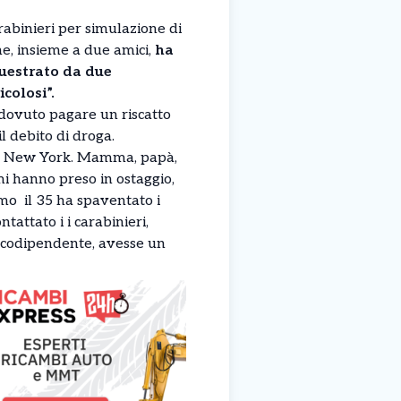
rabinieri per simulazione di
he, insieme a due amici,
ha
questrato da due
colosi”.
 dovuto pagare un riscatto
l debito di droga.
a New York. Mamma, papà,
mi hanno preso in ostaggio,
uomo il 35 ha spaventato i
tattato i i carabinieri,
ssicodipendente, avesse un