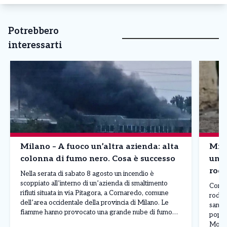
Potrebbero
interessarti
Milano – A fuoco un’altra azienda: alta
Mila
colonna di fumo nero. Cosa è successo
un q
rodi
Nella serata di sabato 8 agosto un incendio è
scoppiato all’interno di un’azienda di smaltimento
Contin
rifiuti situata in via Pitagora, a Cornaredo, comune
rodit
dell’area occidentale della provincia di Milano. Le
sanita
fiamme hanno provocato una grande nube di fumo
popola
nero, ben visibile anche a diversi chilometri di
Molise