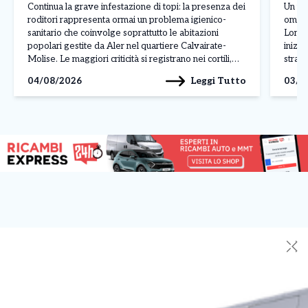
Continua la grave infestazione di topi: la presenza dei
Un uom
roditori rappresenta ormai un problema igienico-
omici
sanitario che coinvolge soprattutto le abitazioni
Lomba
popolari gestite da Aler nel quartiere Calvairate-
inizi
Molise. Le maggiori criticità si registrano nei cortili,
strada
nelle cantine e nelle aree comuni, dove al degrado si
gesto 
Leggi Tutto
04/08/2026
03/0
aggiungono rifiuti abbandonati, insetti infestanti e
gelosi
perfino danni alle infrastrutture, come […]
[…]
✕