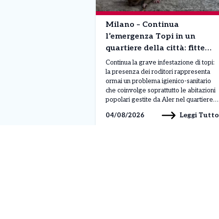
Milano – Continua
l’emergenza Topi in un
quartiere della città: fitte
colonie di roditori. Parte il
Continua la grave infestazione di topi:
maxi piano di pulizia
la presenza dei roditori rappresenta
ormai un problema igienico-sanitario
che coinvolge soprattutto le abitazioni
popolari gestite da Aler nel quartiere
Calvairate-Molise. Le maggiori criticità
Leggi Tutto
04/08/2026
si registrano nei cortili, nelle cantine e
nelle aree comuni, dove al degrado si
aggiungono rifiuti abbandonati, insetti
infestanti e perfino danni alle
infrastrutture, come […]