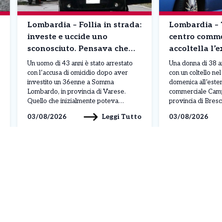
Lombardia – Follia in strada:
Lombardia – 
investe e uccide uno
centro comme
sconosciuto. Pensava che
accoltella l’
fosse un rivale in amore
davanti ai fig
Un uomo di 43 anni è stato arrestato
Una donna di 38 a
anche un’ami
con l’accusa di omicidio dopo aver
con un coltello ne
investito un 36enne a Somma
domenica all’este
Lombardo, in provincia di Varese.
commerciale Camp
Quello che inizialmente poteva
provincia di Bresc
sembrare un tragico incidente stradale
avvenuto mentre l
Leggi Tutto
03/08/2026
03/08/2026
si è rivelato, secondo gli investigatori,
insieme ai suoi fig
un gesto volontario maturato in un
prime ricostruzion
contesto di forte gelosia. L’uomo
di origini indiane 
avrebbe infatti scambiato la vittima […]
[…]