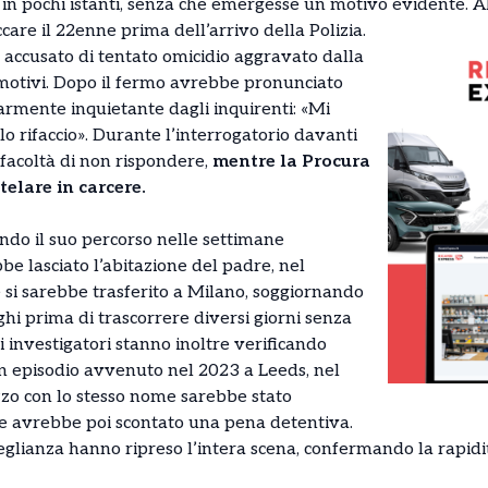
te in pochi istanti, senza che emergesse un motivo evidente. 
care il 22enne prima dell’arrivo della Polizia.
 è accusato di tentato omicidio aggravato dalla
 motivi. Dopo il fermo avrebbe pronunciato
armente inquietante dagli inquirenti: «Mi
lo rifaccio». Durante l’interrogatorio davanti
 facoltà di non rispondere,
mentre la Procura
telare in carcere.
endo il suo percorso nelle settimane
be lasciato l’abitazione del padre, nel
e si sarebbe trasferito a Milano, soggiornando
ghi prima di trascorrere diversi giorni senza
i investigatori stanno inoltre verificando
un episodio avvenuto nel 2023 a Leeds, nel
zo con lo stesso nome sarebbe stato
 e avrebbe poi scontato una pena detentiva.
lianza hanno ripreso l’intera scena, confermando la rapidità 