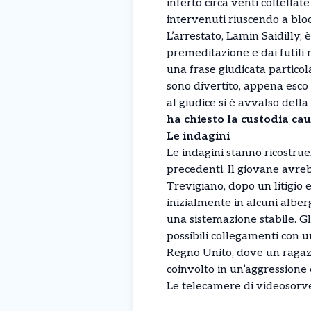
inferto circa venti coltella
intervenuti riuscendo a bloc
L’arrestato, Lamin Saidilly,
premeditazione e dai futili
una frase giudicata particol
sono divertito, appena esco 
al giudice si è avvalso della
ha chiesto la custodia cau
Le indagini
Le indagini stanno ricostru
precedenti. Il giovane avreb
Trevigiano, dopo un litigio 
inizialmente in alcuni alber
una sistemazione stabile. Gl
possibili collegamenti con 
Regno Unito, dove un ragaz
coinvolto in un’aggressione
Le telecamere di videosorveg