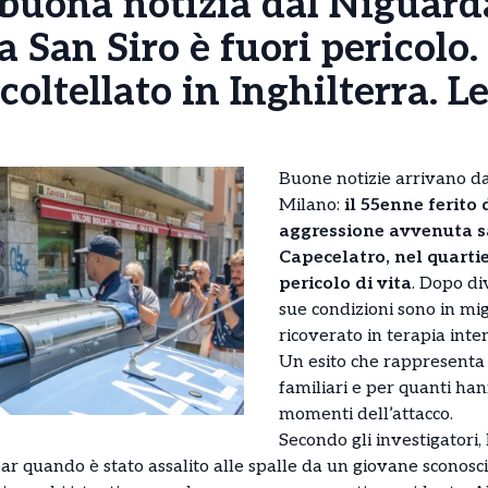
 buona notizia dal Niguard
a San Siro è fuori pericolo.
coltellato in Inghilterra. L
Buone notizie arrivano d
Milano:
il 55enne ferito
aggressione avvenuta s
Capecelatro, nel quartie
pericolo di vita
. Dopo div
sue condizioni sono in mi
ricoverato in terapia inte
Un esito che rappresenta 
familiari e per quanti han
momenti dell’attacco.
Secondo gli investigatori
bar quando è stato assalito alle spalle da un giovane sconos