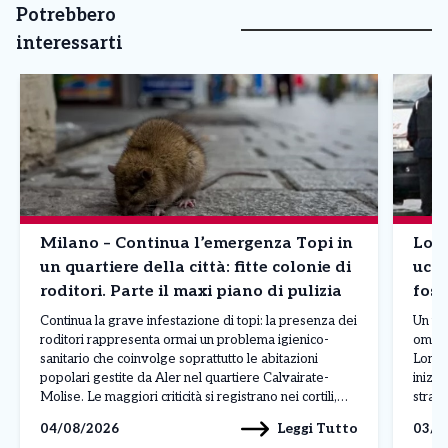
Potrebbero
interessarti
Milano – Continua l’emergenza Topi in
Lomb
un quartiere della città: fitte colonie di
ucci
roditori. Parte il maxi piano di pulizia
foss
Continua la grave infestazione di topi: la presenza dei
Un uom
roditori rappresenta ormai un problema igienico-
omici
sanitario che coinvolge soprattutto le abitazioni
Lomba
popolari gestite da Aler nel quartiere Calvairate-
inizi
Molise. Le maggiori criticità si registrano nei cortili,
strada
nelle cantine e nelle aree comuni, dove al degrado si
gesto 
Leggi Tutto
04/08/2026
03/0
aggiungono rifiuti abbandonati, insetti infestanti e
gelosi