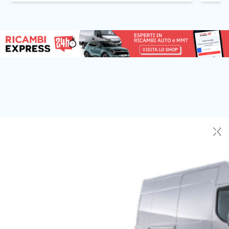
perfino danni alle infrastrutture, come […]
[…]
✕