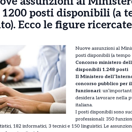
ove assunzioni al Minister
: 1200 posti disponibili (a 
o). Ecco le figure ricercate
Nuove assunzioni al Minis
posti disponibili (a temp
Concorso ministero dell
disponibili 1.248 posti
Il Ministero dell’Inter
concorso pubblico per i
funzionari:
un’important
desidera lavorare nella 
italiana.
I posti disponibili sono su
professionali: 350 funzio
istici, 182 informatici, 3 tecnici e 150 linguistici. Le assunz