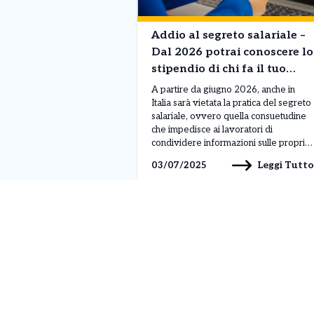
Addio al segreto salariale –
Dal 2026 potrai conoscere lo
stipendio di chi fa il tuo
stesso lavoro – Ecco le
A partire da giugno 2026, anche in
novità
Italia sarà vietata la pratica del segreto
salariale, ovvero quella consuetudine
che impedisce ai lavoratori di
condividere informazioni sulle proprie
retribuzioni. È quanto previsto dalla
Leggi Tutto
03/07/2025
direttiva europea 2023/970,
approvata a maggio 2025, con
l’obiettivo di contrastare le
disuguaglianze salariali tra uomini e
donne e garantire maggiore
trasparenza nei […]