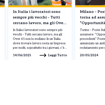
In Italia i lavoratori sono
Milano – Post
sempre più vecchi – Tutti
torna ad ass
cercano lavoro, ma gli Over
“Opportunità
65 non lo mollano. I dati
precedenti”. I
In Italia i lavoratori sono sempre più
Torino – Poste Ita
vecchi – Tutti cercano lavoro, ma gli
assumere: “Oppor
Over 65 non lo mollano In un’Italia
precedenti” Poste 
dove trovare lavoro resta un’impresa
annunciato un amb
per molti, soprattutto tra i giovani, c’è
reclutamento per
una fascia della popolazione che
l’obiettivo di as
Leggi Tutto
14/06/2025
20/05/2024
invece non molla: quella degli over 65.
dipendenti entro i
I dati parlano chiaro. Se nel 2004 i
un accordo con i s
lavoratori con […]
assunzioni copro
di ruoli, da entry-
altamente special