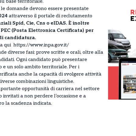
u base territoriale.
o, le domande devono essere presentate
024
attraverso il portale di reclutamento
ziali Spid, Cie, Cns o eIDAS. È inoltre
PEC (Posta Elettronica Certificata) per
di candidatura.
ca qui
https://www.inpa.gov.it/
de diverse fasi: prove scritte e orali, oltre alla
andidati. Ogni candidato può presentare
e un solo ambito territoriale. Per i
verificata anche la capacità di svolgere attività
 diverse combinazioni linguistiche.
portante opportunità di carriera nel settore
o invitati a non perdere l’occasione e a
o la scadenza indicata.