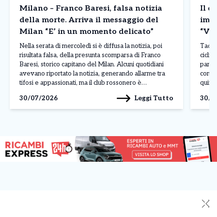
Milano – Franco Baresi, falsa notizia
Il d
della morte. Arriva il messaggio del
imba
Milan “E’ in un momento delicato”
“Vin
Nella serata di mercoledì si è diffusa la notizia, poi
Tadej 
risultata falsa, della presunta scomparsa di Franco
ciclis
Baresi, storico capitano del Milan. Alcuni quotidiani
parago
avevano riportato la notizia, generando allarme tra
conte
tifosi e appassionati, ma il club rossonero è
quinto
intervenuto rapidamente per chiarire la situazione
corso 
Leggi Tutto
30/07/2026
30/0
attraverso un comunicato pubblicato sui propri canali
dimos
ufficiali. Il Milan […]
contin
✕