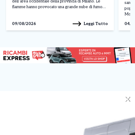
dell’area occidentale della provincia di Milano. Le
sanita
fiamme hanno provocato una grande nube di fumo
popola
nero, ben visibile anche a diversi chilometri di
Molise
distanza, attirando l’attenzione dei residenti della
nelle
Leggi Tutto
09/08/2026
04/0
zona. L’allarme ha […]
aggiun
perfin
✕