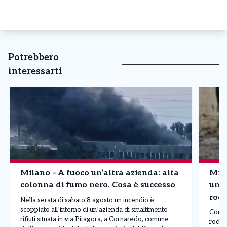
Potrebbero
interessarti
Milano – A fuoco un’altra azienda: alta
Mila
colonna di fumo nero. Cosa è successo
un q
rodi
Nella serata di sabato 8 agosto un incendio è
scoppiato all’interno di un’azienda di smaltimento
Contin
rifiuti situata in via Pitagora, a Cornaredo, comune
rodit