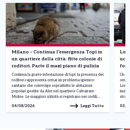
Milano – Continua l’emergenza Topi in
Lomb
un quartiere della città: fitte colonie di
ucci
roditori. Parte il maxi piano di pulizia
foss
Continua la grave infestazione di topi: la presenza dei
Un uom
roditori rappresenta ormai un problema igienico-
omici
sanitario che coinvolge soprattutto le abitazioni
Lomba
popolari gestite da Aler nel quartiere Calvairate-
inizi
Molise. Le maggiori criticità si registrano nei cortili,
strada
nelle cantine e nelle aree comuni, dove al degrado si
gesto 
Leggi Tutto
04/08/2026
03/0
aggiungono rifiuti abbandonati, insetti infestanti e
gelosi
perfino danni alle infrastrutture, come […]
[…]