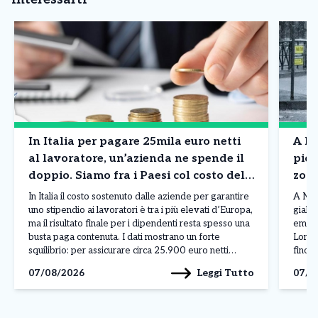
In Italia per pagare 25mila euro netti
A Mi
al lavoratore, un’azienda ne spende il
piog
doppio. Siamo fra i Paesi col costo del
zone
lavoro più in alto in Europa. I dati
situ
In Italia il costo sostenuto dalle aziende per garantire
A Mila
uno stipendio ai lavoratori è tra i più elevati d’Europa,
giallo
ma il risultato finale per i dipendenti resta spesso una
emess
busta paga contenuta. I dati mostrano un forte
Lomba
squilibrio: per assicurare circa 25.900 euro netti
fino a
all’anno a un lavoratore, un’impresa deve affrontare
livell
Leggi Tutto
07/08/2026
07/0
una spesa complessiva vicina […]
atmos