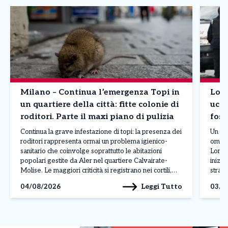
Milano – Continua l’emergenza Topi in
Lomb
un quartiere della città: fitte colonie di
ucci
roditori. Parte il maxi piano di pulizia
foss
Continua la grave infestazione di topi: la presenza dei
Un uom
roditori rappresenta ormai un problema igienico-
omici
sanitario che coinvolge soprattutto le abitazioni
Lomba
popolari gestite da Aler nel quartiere Calvairate-
inizi
Molise. Le maggiori criticità si registrano nei cortili,
strada
nelle cantine e nelle aree comuni, dove al degrado si
gesto 
Leggi Tutto
04/08/2026
03/0
aggiungono rifiuti abbandonati, insetti infestanti e
gelosi
perfino danni alle infrastrutture, come […]
[…]