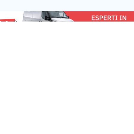
scambio di provette. L’errore sarebbe
carenza di liquidit
nato da una lettura non corretta
bancario, mettend
dell’ordine delle pazienti presente nel
capacità di sosten
sistema operativo, […]
u:
Milano News 24
Lavora con noi
Fai
Contattaci
Pe