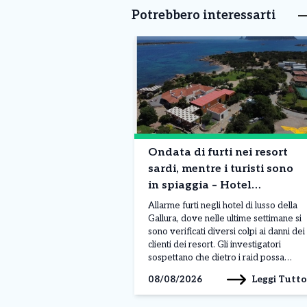
Potrebbero interessarti
Ondata di furti nei resort
sardi, mentre i turisti sono
in spiaggia – Hotel
svaligiati: caccia a orologi,
Allarme furti negli hotel di lusso della
gioielli e borse
Gallura, dove nelle ultime settimane si
sono verificati diversi colpi ai danni dei
clienti dei resort. Gli investigatori
sospettano che dietro i raid possa
esserci un’unica banda specializzata,
Leggi Tutto
08/08/2026
entrata in azione tra la fine di luglio e
l’inizio di agosto nelle località più