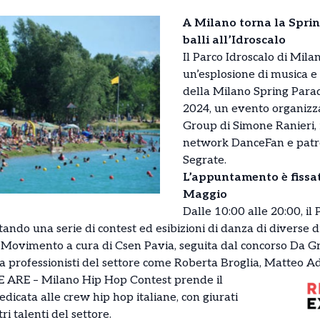
A Milano torna la Sprin
balli all’Idroscalo
Il Parco Idroscalo di Mila
un’esplosione di musica e 
della Milano Spring Para
2024, un evento organizzat
Group di Simone Ranieri, 
network DanceFan e patr
Segrate.
L’appuntamento è fissa
Maggio
Dalle 10:00 alle 20:00, il 
tando una serie di contest ed esibizioni di danza di diverse di
 Movimento a cura di Csen Pavia, seguita dal concorso Da G
 da professionisti del settore come Roberta Broglia, Matteo 
WE ARE – Milano Hip Hop Contest prende il
edicata alle crew hip hop italiane, con giurati
ri talenti del settore.