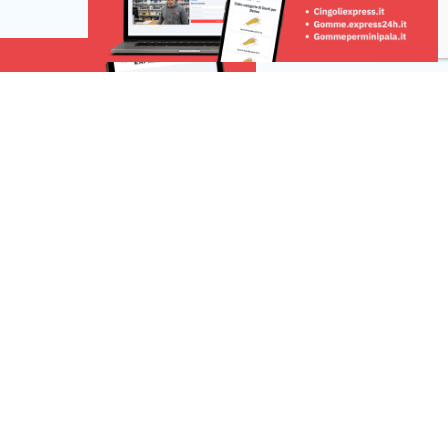
à nel sistema
pedonale e di interscambio, ma per
o in dubbio la
garantire lo svolgimento delle
ere […]
verifiche in condizioni di sicurezza […]
Risorse
 una segnalazione
r la tua pubblicità