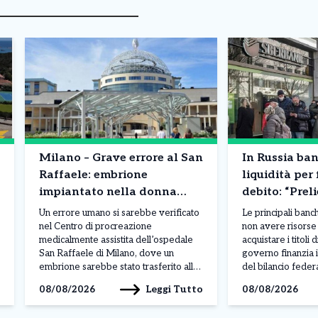
Milano – Grave errore al San
In Russia ba
Raffaele: embrione
liquidità per 
impiantato nella donna
debito: “Preli
sbagliata: cosa è successo
contanti”. Co
Un errore umano si sarebbe verificato
Le principali ban
succedendo
nel Centro di procreazione
non avere risorse 
medicalmente assistita dell’ospedale
acquistare i titoli d
San Raffaele di Milano, dove un
governo finanzia i
embrione sarebbe stato trasferito alla
del bilancio federa
paziente sbagliata. Secondo quanto
da Taras Skvortso
Leggi Tutto
08/08/2026
08/08/2026
riportato da Repubblica, durante le
direttore finanzia
procedure sarebbe avvenuto uno
ha evidenziato una