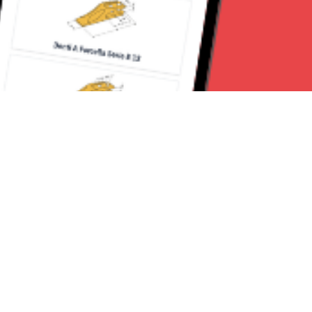
Seguici su:
Milano News 24
Lavora con noi