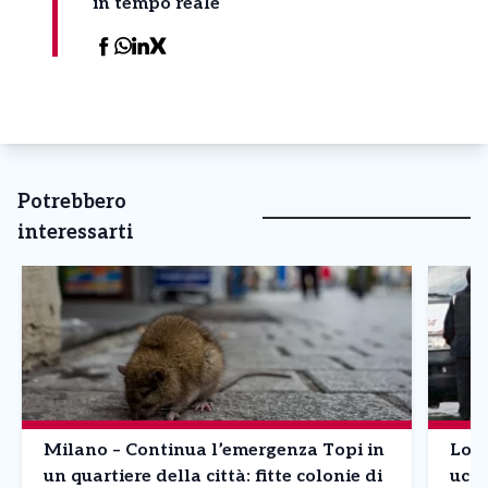
in tempo reale
Potrebbero
interessarti
Milano – Continua l’emergenza Topi in
Lomb
un quartiere della città: fitte colonie di
ucci