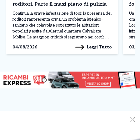
roditori. Parte il maxi piano di pulizia
foss
Continua la grave infestazione di topi: la presenza dei
Un uom
roditori rappresenta ormai un problema igienico-
omici
sanitario che coinvolge soprattutto le abitazioni
Lomba
popolari gestite da Aler nel quartiere Calvairate-
inizi
Molise. Le maggiori criticità si registrano nei cortili,
strada
nelle cantine e nelle aree comuni, dove al degrado si
gesto 
Leggi Tutto
04/08/2026
03/0
aggiungono rifiuti abbandonati, insetti infestanti e
gelosi
perfino danni alle infrastrutture, come […]
[…]
✕