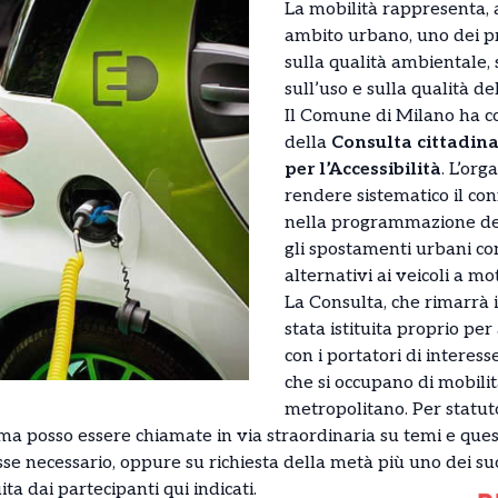
La mobilità rappresenta, 
ambito urbano, uno dei pri
sulla qualità ambientale,
sull’uso e sulla qualità de
Il Comune di Milano ha c
della
Consulta cittadina
per l’Accessibilità
. L’org
rendere sistematico il con
nella programmazione deg
gli spostamenti urbani co
alternativi ai veicoli a mo
La Consulta, che rimarrà i
stata istituita proprio pe
con i portatori di interess
che si occupano di mobilit
metropolitano. Per statuto
 ma posso essere chiamate in via straordinaria su temi e ques
sse necessario, oppure su richiesta della metà più uno dei s
uita dai partecipanti
qui indicati
.