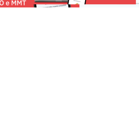
Risorse
 una segnalazione
r la tua pubblicità