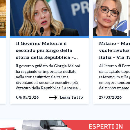
Il Governo Meloni è il
Milano – Mar
secondo più lungo della
vuole rivoluz
storia della Repubblica –
Italia – Via T
Superati Craxi e Berlusconi
Gasparri, arr
Il governo guidato da Giorgia Meloni
All’interno di Forza
nuovi
ha raggiunto un importante riusltato
clima agitato dopo
nella storia istituzionale italiana,
referendum sulla g
diventando il secondo esecutivo più
emergere tensioni
duraturo della Repubblica. La stessa
del rinnovamento. 
premier ha commentato il risultato
Maurizio Gasparr
Leggi Tutto
04/05/2026
27/03/2026
ricordando: “Da oggi il governo che ho
Senato hanno rap
l’onore di guidare diventa il secondo
segnale evidente d
più longevo della storia repubblicana”
movimento, dove s
e ha precisato il proprio
richieste di cambi
atteggiamento: “Non […]
mantenere […]