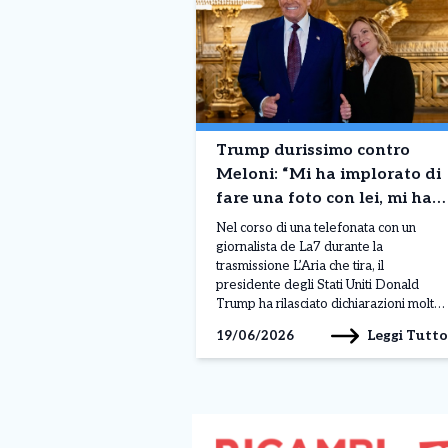
Trump durissimo contro
Meloni: “Mi ha implorato di
fare una foto con lei, mi ha
fatto pena’”. La replica
Nel corso di una telefonata con un
giornalista de La7 durante la
trasmissione L’Aria che tira, il
presidente degli Stati Uniti Donald
Trump ha rilasciato dichiarazioni molto
forti nei confronti della presidente del
Leggi Tutto
19/06/2026
Consiglio italiana Giorgia Meloni,
facendo riferimento a un incontro
avvenuto al G7 di Evian. Parlando
della premier italiana, Trump ha
affermato: “Mi […]