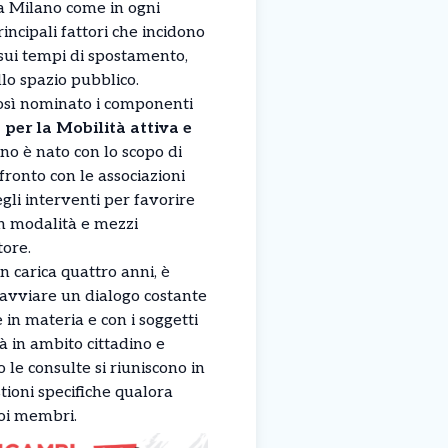
a Milano come in ogni
ncipali fattori che incidono
 sui tempi di spostamento,
llo spazio pubblico.
osì nominato i componenti
 per la Mobilità attiva e
ano è nato con lo scopo di
fronto con le associazioni
li interventi per favorire
n modalità e mezzi
tore.
n carica quattro anni, è
r avviare un dialogo costante
e in materia e con i soggetti
à in ambito cittadino e
 le consulte si riuniscono in
tioni specifiche qualora
uoi membri.