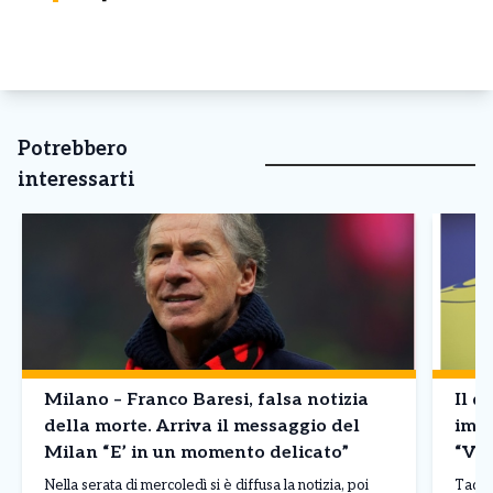
Potrebbero
interessarti
Milano – Franco Baresi, falsa notizia
Il d
della morte. Arriva il messaggio del
imba
Milan “E’ in un momento delicato”
“Vin
Nella serata di mercoledì si è diffusa la notizia, poi
Tadej 