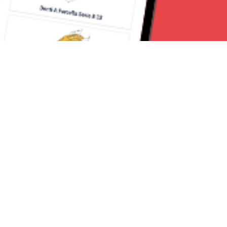
Seguici su:
Milano News 24
Lavora con noi
Contattaci
Chi Siamo