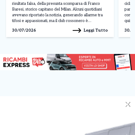
risultata falsa, della presunta scomparsa di Franco
ciclis
Baresi, storico capitano del Milan. Alcuni quotidiani
parago
avevano riportato la notizia, generando allarme tra
conte
tifosi e appassionati, ma il club rossonero è
quinto
intervenuto rapidamente per chiarire la situazione
corso 
Leggi Tutto
30/07/2026
30/0
attraverso un comunicato pubblicato sui propri canali
dimos
ufficiali. Il Milan […]
contin
✕