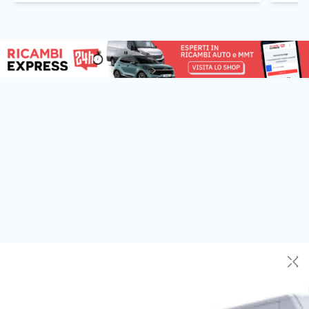
perfino danni alle infrastrutture, come […]
[…]
✕