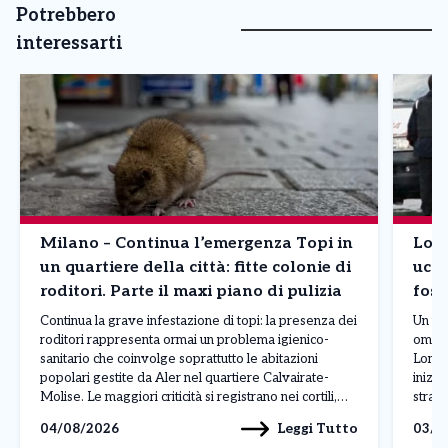
Potrebbero
interessarti
Milano – Continua l’emergenza Topi in
Lomb
un quartiere della città: fitte colonie di
ucci
roditori. Parte il maxi piano di pulizia
foss
Continua la grave infestazione di topi: la presenza dei
Un uom
roditori rappresenta ormai un problema igienico-
omici
sanitario che coinvolge soprattutto le abitazioni
Lomba
popolari gestite da Aler nel quartiere Calvairate-
inizi
Molise. Le maggiori criticità si registrano nei cortili,
strada
nelle cantine e nelle aree comuni, dove al degrado si
gesto 
Leggi Tutto
04/08/2026
03/0
aggiungono rifiuti abbandonati, insetti infestanti e
gelosi