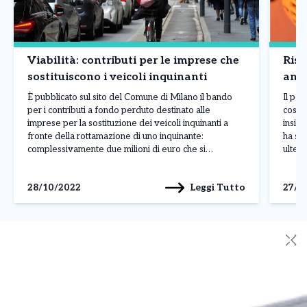
Viabilità: contributi per le imprese che
Risc
sostituiscono i veicoli inquinanti
anco
È pubblicato sul sito del Comune di Milano il bando
Il pe
per i contributi a fondo perduto destinato alle
costa
imprese per la sostituzione dei veicoli inquinanti a
insiem
fronte della rottamazione di uno inquinante:
ha sp
complessivamente due milioni di euro che si
ulteri
aggiungono ai tre milioni destinati ai residenti.
risca
Possono presentare domanda on line per ricevere i
l’ordi
Leggi Tutto
28/10/2022
27/1
finanziamenti […]
eserci
✕