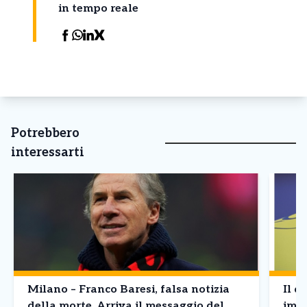
in tempo reale
Potrebbero
interessarti
Milano – Franco Baresi, falsa notizia
Il d
della morte. Arriva il messaggio del
imba