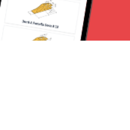
Seguici su:
Milano News 24
Lavora con noi