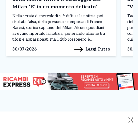
Milan “E’ in un momento delicato”
“Vin
Nella serata di mercoledì si è diffusa la notizia, poi
Tadej 
risultata falsa, della presunta scomparsa di Franco
ciclis
Baresi, storico capitano del Milan. Alcuni quotidiani
parago
avevano riportato la notizia, generando allarme tra
conte
tifosi e appassionati, ma il club rossonero è
quinto
intervenuto rapidamente per chiarire la situazione
corso 
Leggi Tutto
30/07/2026
30/0
attraverso un comunicato pubblicato sui propri canali
dimos
ufficiali. Il Milan […]
contin
✕