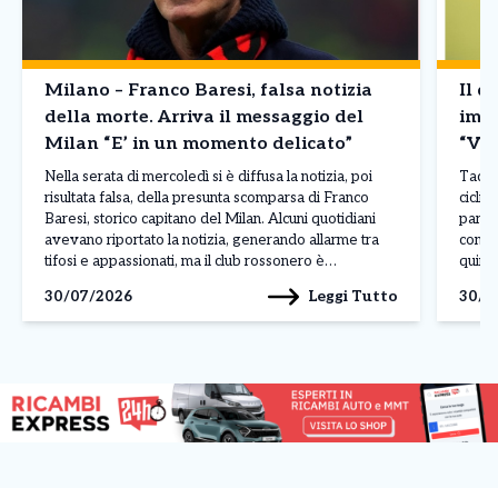
Milano – Franco Baresi, falsa notizia
Il d
della morte. Arriva il messaggio del
imba
Milan “E’ in un momento delicato”
“Vin
Nella serata di mercoledì si è diffusa la notizia, poi
Tadej 
risultata falsa, della presunta scomparsa di Franco
ciclis
Baresi, storico capitano del Milan. Alcuni quotidiani
parago
avevano riportato la notizia, generando allarme tra
conte
tifosi e appassionati, ma il club rossonero è
quinto
intervenuto rapidamente per chiarire la situazione
corso 
Leggi Tutto
30/07/2026
30/0
attraverso un comunicato pubblicato sui propri canali
dimos
ufficiali. Il Milan […]
contin