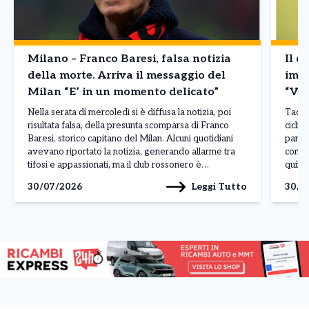
Milano – Franco Baresi, falsa notizia
Il d
della morte. Arriva il messaggio del
imba
Milan “E’ in un momento delicato”
“Vin
Nella serata di mercoledì si è diffusa la notizia, poi
Tadej 
risultata falsa, della presunta scomparsa di Franco
ciclis
Baresi, storico capitano del Milan. Alcuni quotidiani
parago
avevano riportato la notizia, generando allarme tra
conte
tifosi e appassionati, ma il club rossonero è
quinto
intervenuto rapidamente per chiarire la situazione
corso 
Leggi Tutto
30/07/2026
30/0
attraverso un comunicato pubblicato sui propri canali
dimos
ufficiali. Il Milan […]
contin