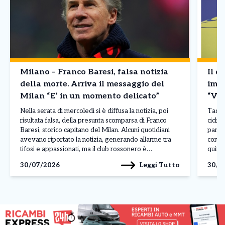
Milano – Franco Baresi, falsa notizia
Il d
della morte. Arriva il messaggio del
imba
Milan “E’ in un momento delicato”
“Vin
Nella serata di mercoledì si è diffusa la notizia, poi
Tadej 
risultata falsa, della presunta scomparsa di Franco
ciclis
Baresi, storico capitano del Milan. Alcuni quotidiani
parago
avevano riportato la notizia, generando allarme tra
conte
tifosi e appassionati, ma il club rossonero è
quinto
intervenuto rapidamente per chiarire la situazione
corso 
Leggi Tutto
30/07/2026
30/0
attraverso un comunicato pubblicato sui propri canali
dimos
ufficiali. Il Milan […]
contin