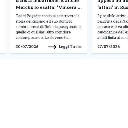
ciclista imbattibile. E anche
appeso ad un 
Merckx lo esalta: “Vincerà 8
‘affari’ in Ru
Tour de France”
Maldini pens
Tadej Pogačar continua a riscrivere la
Il possibile arrivo
storia del ciclismo e il suo dominio
panchina della Na
sembra ormai difficile da paragonare a
un caso che va oltr
quello di qualsiasi altro corridore
candidatura dell’
contemporaneo. Lo sloveno ha
infatti finita al c
conquistato il suo quinto Tour de
per i suoi rapport
Leggi Tutto
30/07/2026
27/07/2026
France, il terzo consecutivo, e nel
Fonbet, società d
corso della stagione ha già ottenuto 19
mettendo in discus
successi, dimostrando una superiorità
Figc e creando tens
evidente per qualità, continuità […]
federali. Se […]