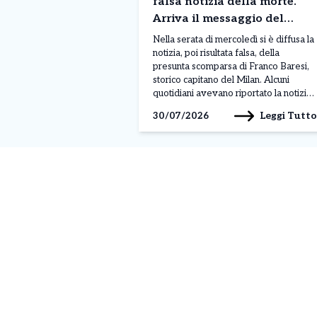
falsa notizia della morte.
Arriva il messaggio del
Milan “E’ in un momento
Nella serata di mercoledì si è diffusa la
delicato”
notizia, poi risultata falsa, della
presunta scomparsa di Franco Baresi,
storico capitano del Milan. Alcuni
quotidiani avevano riportato la notizia,
generando allarme tra tifosi e
Leggi Tutto
30/07/2026
appassionati, ma il club rossonero è
intervenuto rapidamente per chiarire
la situazione attraverso un comunicato
pubblicato sui propri canali ufficiali. Il
Milan […]