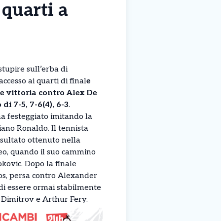
 quarti a
stupire sull’erba di
cesso ai quarti di final
e
e vittoria contro Alex De
di 7-5, 7-6(4), 6-3
.
ha festeggiato imitando la
iano Ronaldo. Il tennista
isultato ottenuto nella
neo, quando il suo cammino
kovic. Dopo la finale
os, persa contro Alexander
di essere ormai stabilmente
or Dimitrov e Arthur Fery.