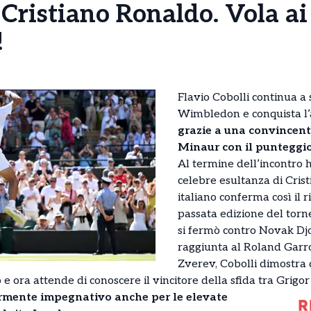
Cristiano Ronaldo. Vola ai
!
Flavio Cobolli continua a 
Wimbledon e conquista l’ac
grazie a una convincent
Minaur con il punteggio 
Al termine dell’incontro 
celebre esultanza di Crist
italiano conferma così il r
passata edizione del tor
si fermò contro Novak Djo
raggiunta al Roland Garr
Zverev, Cobolli dimostra 
to e ora attende di conoscere il vincitore della sfida tra Grig
armente impegnativo anche per le elevate