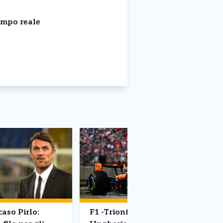
empo reale
caso Pirlo:
F1 -Trionfo Norris in