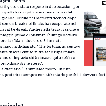
olpito Londra
.
ti, il gioco è stato sospeso in due occasioni per
ni spettatori colpiti da malore a causa del
 grande lucidità nei momenti decisivi: dopo
t con un break nel finale, ha recuperato nel
rsi al tie-break. Anche nella terza frazione è
ntaggio prima di piazzare l’allungo decisivo
ere la sfida in due ore e 34 minuti.
romano ha dichiarato: “Che fortuna, mi sentivo
elice di aver chiuso in tre set e risparmiare
anno e ringrazio chi è rimasto qui a soffrire
 orgoglioso di me stesso”.
o avversario: “Ci stimiamo molto, lui è un
ma preferisco sempre non affrontarlo perché è davvero forte