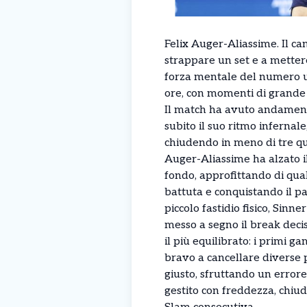
Felix Auger-Aliassime. Il ca
strappare un set e a mettere 
forza mentale del numero uno
ore, con momenti di grande i
Il match ha avuto andamenti
subito il suo ritmo infernale
chiudendo in meno di tre qua
Auger-Aliassime ha alzato il
fondo, approfittando di qual
battuta e conquistando il p
piccolo fastidio fisico, Sinne
messo a segno il break decisi
il più equilibrato: i primi g
bravo a cancellare diverse 
giusto, sfruttando un errore 
gestito con freddezza, chiu