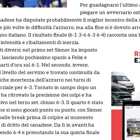
Per guadagnarsi l’ultimo 
piegare un avversario ost
nadese ha disputato probabilmente il miglior incontro della 
più volte in difficoltà l’azzurro, ma alla fine si è dovuto arr
 italiano. Il risultato finale (6-1 3-6 6-3 6-4) racconta una 
ntensità e ribaltamenti di inerzia.
 diversi: nel primo set Sinner ha imposto
, lasciando pochissimo spazio a Felix e
rti d’ora sul 6-1. Nel secondo, invece,
 livello del servizio e trovato continuità da
che incertezza dell’azzurro nei turni di
arziale per 6-3. Tornato in campo dopo un
r ha ritrovato la precisione dei colpi e ha
vo nel terzo set, chiuso 6-3. Il quarto è stato
ame si sono giocati punto su punto, con Sinner
palle break prima di colpire al momento
di dritto del canadese. Da lì in avanti ha
dendo 6-4 e prenotando la sua quinta finale