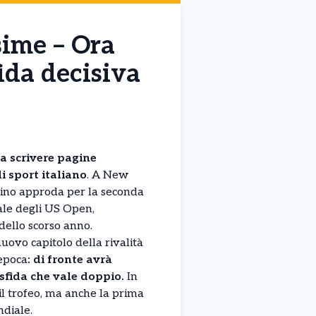
sime – Ora
fida decisiva
a scrivere pagine
i sport italiano
. A New
sino approda per la seconda
nale degli US Open,
dello scorso anno.
ovo capitolo della rivalità
epoca
: di fronte avrà
sfida che vale doppio.
In
 il trofeo, ma anche la prima
diale.