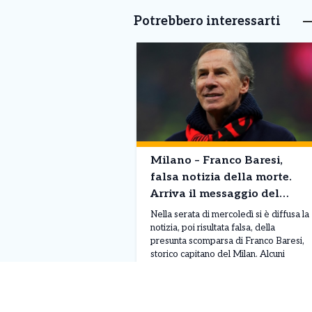
Potrebbero interessarti
Milano – Franco Baresi,
falsa notizia della morte.
Arriva il messaggio del
Milan “E’ in un momento
Nella serata di mercoledì si è diffusa la
delicato”
notizia, poi risultata falsa, della
presunta scomparsa di Franco Baresi,
storico capitano del Milan. Alcuni
quotidiani avevano riportato la notizia,
generando allarme tra tifosi e
Leggi Tutto
30/07/2026
appassionati, ma il club rossonero è
intervenuto rapidamente per chiarire