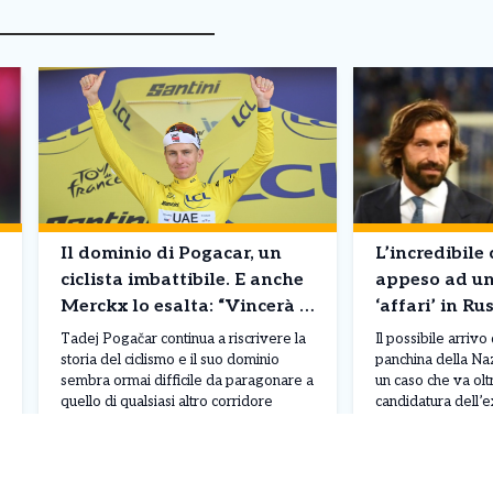
Il dominio di Pogacar, un
L’incredibile 
ciclista imbattibile. E anche
appeso ad un 
Merckx lo esalta: “Vincerà 8
‘affari’ in Ru
Tour de France”
Maldini pens
Tadej Pogačar continua a riscrivere la
Il possibile arrivo
storia del ciclismo e il suo dominio
panchina della Na
sembra ormai difficile da paragonare a
un caso che va oltr
quello di qualsiasi altro corridore
candidatura dell’
contemporaneo. Lo sloveno ha
infatti finita al c
conquistato il suo quinto Tour de
per i suoi rapport
Leggi Tutto
30/07/2026
27/07/2026
France, il terzo consecutivo, e nel
Fonbet, società d
corso della stagione ha già ottenuto 19
mettendo in discus