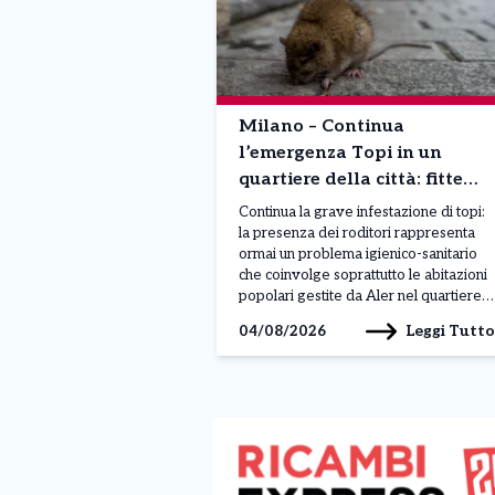
Milano – Continua
l’emergenza Topi in un
quartiere della città: fitte
colonie di roditori. Parte il
Continua la grave infestazione di topi:
maxi piano di pulizia
la presenza dei roditori rappresenta
ormai un problema igienico-sanitario
che coinvolge soprattutto le abitazioni
popolari gestite da Aler nel quartiere
Calvairate-Molise. Le maggiori criticità
Leggi Tutto
04/08/2026
si registrano nei cortili, nelle cantine e
nelle aree comuni, dove al degrado si
aggiungono rifiuti abbandonati, insetti
infestanti e perfino danni alle
infrastrutture, come […]