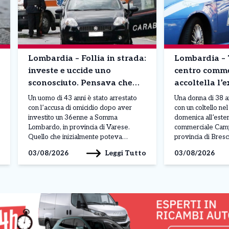
Lombardia – Follia in strada:
Lombardia – 
investe e uccide uno
centro comme
sconosciuto. Pensava che
accoltella l’
fosse un rivale in amore
davanti ai fig
Un uomo di 43 anni è stato arrestato
Una donna di 38 a
anche un’ami
con l’accusa di omicidio dopo aver
con un coltello ne
investito un 36enne a Somma
domenica all’este
Lombardo, in provincia di Varese.
commerciale Camp
Quello che inizialmente poteva
provincia di Bresc
sembrare un tragico incidente stradale
avvenuto mentre l
Leggi Tutto
03/08/2026
03/08/2026
si è rivelato, secondo gli investigatori,
insieme ai suoi fig
un gesto volontario maturato in un
prime ricostruzion
contesto di forte gelosia. L’uomo
di origini indiane 
avrebbe infatti scambiato la vittima […]
[…]