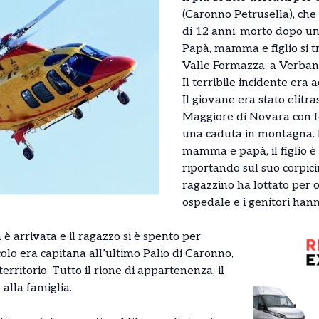
(Caronno Petrusella), che
di 12 anni, morto dopo u
Papà, mamma e figlio si t
Valle Formazza, a Verban
Il terribile incidente era 
Il giovane era stato elitr
Maggiore di Novara con fe
una caduta in montagna. 
mamma e papà, il figlio è
riportando sul suo corpicin
ragazzino ha lottato per o
ospedale e i genitori hann
 è arrivata e il ragazzo si è spento per
o era capitana all’ultimo Palio di Caronno,
erritorio. Tutto il rione di appartenenza, il
 alla famiglia.