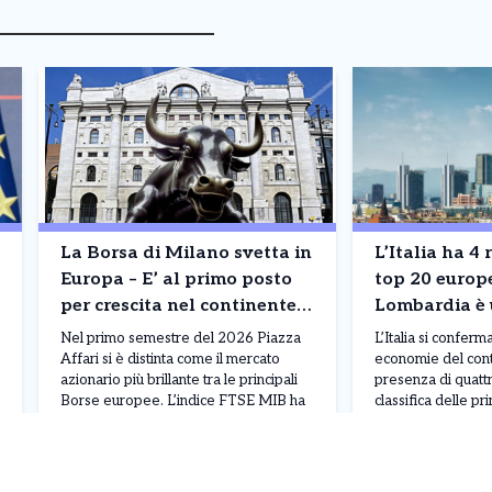
La Borsa di Milano svetta in
L’Italia ha 4 
Europa – E’ al primo posto
top 20 europea –
per crescita nel continente,
Lombardia è 
davanti a Londra e Madrid.
3° posto. La c
Nel primo semestre del 2026 Piazza
L’Italia si conferma
La classifica
Affari si è distinta come il mercato
economie del cont
azionario più brillante tra le principali
presenza di quattr
Borse europee. L’indice FTSE MIB ha
classifica delle p
registrato un progresso del 16%,
europee per Prodo
superando nettamente gli altri listini del
guidare il gruppo
Leggi Tutto
30/06/2026
29/06/2026
continente: Madrid si è fermata al 13%,
con un PIL di circa
Londra al 7%, Parigi al 5%, mentre
conquista il terzo