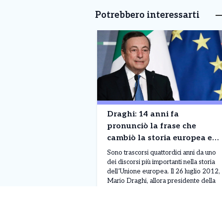
Potrebbero interessarti
Draghi: 14 anni fa
pronunciò la frase che
cambiò la storia europea e
salvò l’Euro dal collasso
Sono trascorsi quattordici anni da uno
dei discorsi più importanti nella storia
dell’Unione europea. Il 26 luglio 2012,
Mario Draghi, allora presidente della
Banca Centrale Europea, pronunciò
una frase destinata a rassicurare i
Leggi Tutto
27/07/2026
mercati e a segnare una svolta nella
crisi dell’euro: «Nell’ambito del nostro