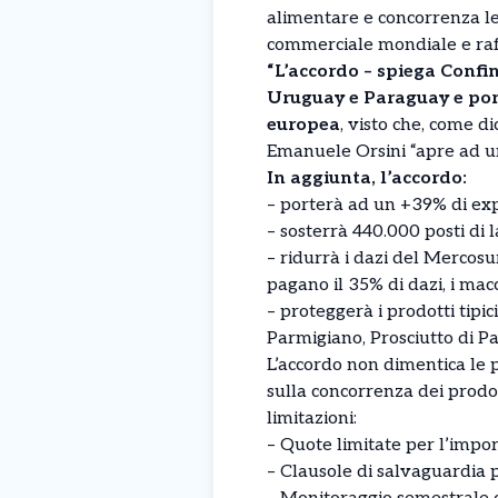
alimentare e concorrenza le
commerciale mondiale e raff
“L’accordo – spiega Confin
Uruguay e Paraguay e por
europea
, visto che, come d
Emanuele Orsini “apre ad un
In aggiunta, l’accordo:
– porterà ad un +39% di exp
– ⁠sosterrà 440.000 posti di
– ⁠ridurrà i dazi del Mercos
pagano il 35% di dazi, i macc
– ⁠proteggerà i prodotti tipi
Parmigiano, Prosciutto di P
L’accordo non dimentica le 
sulla concorrenza dei prod
limitazioni:
– Quote limitate per l’impor
– ⁠Clausole di salvaguardia