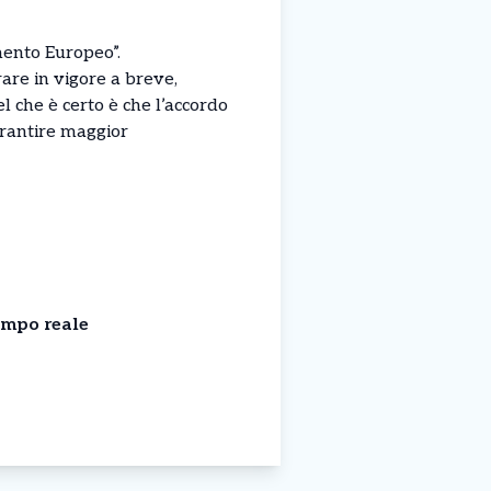
mento Europeo”.
re in vigore a breve,
l che è certo è che l’accordo
arantire maggior
empo reale