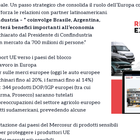
ale. Un passo strategico che consolida il ruolo dell’Europa 
orza le relazioni con partner latinoamericani.
dustria – ” coinvolge Brasile, Argentina,
terá benefici importanti all’economia
ichiarato dal Presidente di Confindustria
 mercato da 700 milioni di persone.”
ort UE verso i paesi del blocco
 lavoro in Europa
ur sulle merci europee (oggi le auto europee
hinari fino al 20%, i farmaci fino al 14%)
ci: 344 prodotti DOP/IGP europei (tra cui
arma, Prosecco) saranno tutelati
preoccupazioni del settore agricolo europeo
otti sudamericani, prevedendo alcune
tazione dai paesi del Mercosur di prodotti sensibili
 per proteggere i produttori UE