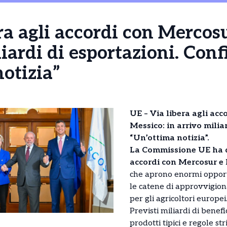
ra agli accordi con Mercos
liardi di esportazioni. Conf
otizia”
UE – Via libera agli acc
Messico: in arrivo milia
“Un’ottima notizia”.
La Commissione UE ha da
accordi con Mercosur e 
che aprono enormi opport
le catene di approvvigio
per gli agricoltori europei
Previsti miliardi di benef
prodotti tipici e regole st