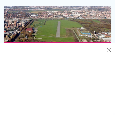
✕
Jova Beach Party a Bresso: come raggiungere e
tornare dal concerto
Sabato 10 settembre, in occasione del Jova Beach Party
all’aeroporto di Bresso, le tratte urbane delle linee
metropolitane, alcuni parcheggi Atm e il tram 4 restano in
servizio fino a tarda notte. Si ricorda che la mascherina è
obbligatoria su tutte le linee. Come raggiungere il concerto
Jova Beach Party: I percorsi pedonali stabiliti dalle forze […]
Leggi Tutto
09/09/2022