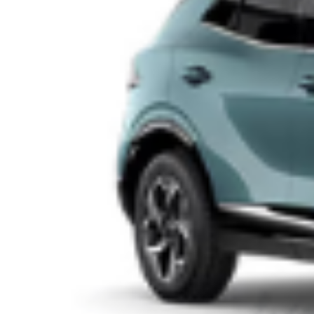
Un vero successo per la formula “All you can
wear” allo Spazio Novecento
La prima edizione milanese di All you con wear si è svolta
sabato e domenica allo Spazio Novecento : due giornate
indimenticabili per gli amanti del vintage. Spazio Novecento e il
commercio green: Il format commerciale è stato lanciato nel
weekend dalla cooperativa sociale Di Mano in Mano, la quale
ha voluto testare la formula […]
Leggi Tutto
05/09/2022