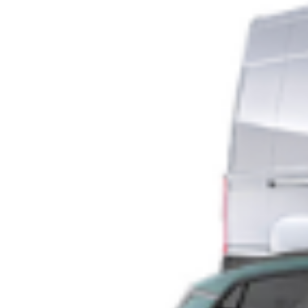
Milano aspetta a braccia aperte il Jova beach
party: sabato 10 a Bresso
Il Jova beach party arriva finalmente a Milano, o meglio
all’aeroporto di Bresso, sabato 10 settembre. Questa volta
Lorenzo Cherubini e i suoi non saranno attorniati da spiagge,
onde, sabbia e palme ma… da piste, aerei e gli alberi del Parco
Nord in lontananza. Sarà l’ultima tappa del tour che ha fatto
impazzire l’estate italiana. […]
Leggi Tutto
08/09/2022