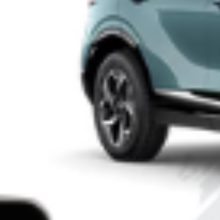
pieno giorno alla Montagnetta di San Siro: è
grave
Nel pomeriggio di domenica 28 giugno un uomo di 40anni è
stato gravemente ferito durante un’aggressione avvenuta nei
pressi del Monte Stella, la cosiddetta “Montagnetta di San
Siro”, a Milano. L’aggressione intorno alle 17, all’ingresso
dell’area verde, nel parcheggio di via Benedetto Croce, dove i
soccorritori del 118 e i carabinieri hanno trovato la vittima […]
Leggi Tutto
29/06/2026
Follia a Milano – Travolge uno scooter, scappa