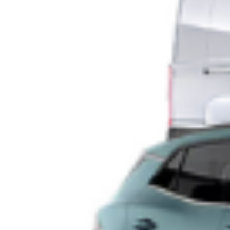
strada per il temporale. Albero colpisce auto
in movimento, tragedia sfiorata
Il violento temporale che ha colpito Milano nel tardo
pomeriggio di lunedì ha provocato numerosi disagi in città e nei
comuni limitrofi. Le forti raffiche di vento, accompagnate da
pioggia battente, hanno causato la caduta di alberi, rami e altri
elementi pericolanti, rendendo necessario l’intervento dei
soccorsi in molte zone del capoluogo lombardo. La Protezione
[…]
Leggi Tutto
30/06/2026
Milano – Aggredito a colpi di mannaia in