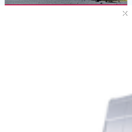
✕
Milano – Dramma in viale Papiniano: scooter
contro auto, muore ragazza di 24 anni
Nella notte tra giovedì e venerdì grave incidente stradale a
Milano. Una ragazza di 24 anni ha perso la vita dopo uno
scontro tra lo scooter che stava guidando e un Suv lungo viale
Papiniano, nei pressi di piazza Sant’Agostino. L’impatto,
avvenuto poco prima delle 3, è stato particolarmente violento
e ha sbalzato la ragazza […]
Leggi Tutto
03/07/2026
Paura a Milano – Cadono alberi e rami in