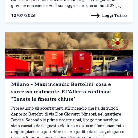
alle 15.30. Secondo la ricostruzione degli investigatori, la
giovane non conosceva il suo aggressore, un uomo di 27 […]
Leggi Tutto
10/07/2026
Milano – Maxi incendio Bartolini: cosa è
successo realmente. E l’Allerta continua:
“Tenete le finestre chiuse”
Proseguono gli accertamenti sull’incendio che ha distrutto il
deposito Bartolini di via Don Giovanni Minzoni, nel quartiere
Bovisa. Secondo le prime ricostruzioni, il rogo non sarebbe
stato causato da un guasto elettrico o da un malfunzionamento
degli impianti, ma potrebbe essere partito da un singolo pacco
durante le operazioni di carico. L’ipotesi è ora al […]