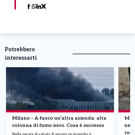
Potrebbero
interessarti
Milano – A fuoco un’altra azienda: alta
Mila
colonna di fumo nero. Cosa è successo
un q
rodi
Nella serata di sabato 8 agosto un incendio è