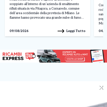
scoppiato all’interno di un’azienda di smaltimento
Contin
rifiuti situata in via Pitagora, a Cornaredo, comune
rodit
dell’area occidentale della provincia di Milano. Le
sanita
fiamme hanno provocato una grande nube di fumo
popola
nero, ben visibile anche a diversi chilometri di
Molise
distanza, attirando l’attenzione dei residenti della
nelle
Leggi Tutto
09/08/2026
04/0
zona. L’allarme ha […]
aggiun
perfin
✕