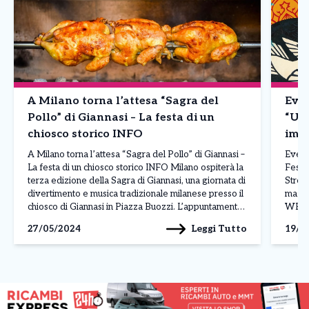
A Milano torna l’attesa “Sagra del
Even
Pollo” di Giannasi – La festa di un
“Urb
chiosco storico INFO
impo
Stre
A Milano torna l’attesa “Sagra del Pollo” di Giannasi –
Event
La festa di un chiosco storico INFO Milano ospiterà la
Festiv
terza edizione della Sagra di Giannasi, una giornata di
Stree
divertimento e musica tradizionale milanese presso il
maggi
chiosco di Giannasi in Piazza Buozzi. L’appuntamento
WELCAG
è per Sabato 1 Giugno I visitatori potranno gustare
Piazz
Leggi Tutto
27/05/2024
19/0
piatti tipici come […]
[…]