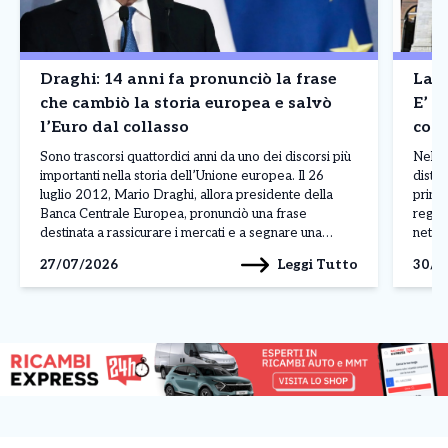
Draghi: 14 anni fa pronunciò la frase
La B
che cambiò la storia europea e salvò
E’ a
l’Euro dal collasso
cont
Madr
Sono trascorsi quattordici anni da uno dei discorsi più
Nel p
importanti nella storia dell’Unione europea. Il 26
distin
luglio 2012, Mario Draghi, allora presidente della
princ
Banca Centrale Europea, pronunciò una frase
regis
destinata a rassicurare i mercati e a segnare una
nettam
svolta nella crisi dell’euro: «Nell’ambito del nostro
ferma
Leggi Tutto
27/07/2026
30/0
mandato, la BCE è pronta a fare tutto il necessario […]
Franc