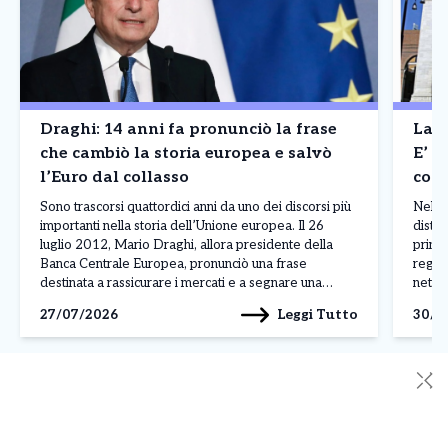
Draghi: 14 anni fa pronunciò la frase
La B
che cambiò la storia europea e salvò
E’ a
l’Euro dal collasso
cont
Madr
Sono trascorsi quattordici anni da uno dei discorsi più
Nel p
importanti nella storia dell’Unione europea. Il 26
distin
luglio 2012, Mario Draghi, allora presidente della
princ
Banca Centrale Europea, pronunciò una frase
regis
destinata a rassicurare i mercati e a segnare una
nettam
svolta nella crisi dell’euro: «Nell’ambito del nostro
ferma
Leggi Tutto
27/07/2026
30/0
mandato, la BCE è pronta a fare tutto il necessario […]
Franc
✕