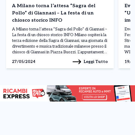
A Milano torna l’attesa “Sagra del
Even
Pollo” di Giannasi – La festa di un
“Urb
chiosco storico INFO
impo
Stre
A Milano torna l’attesa “Sagra del Pollo” di Giannasi –
Event
La festa di un chiosco storico INFO Milano ospiterà la
Festiv
terza edizione della Sagra di Giannasi, una giornata di
Stree
divertimento e musica tradizionale milanese presso il
maggi
chiosco di Giannasi in Piazza Buozzi. L’appuntamento
WELCAG
è per Sabato 1 Giugno I visitatori potranno gustare
Piazz
Leggi Tutto
27/05/2024
19/0
piatti tipici come […]
[…]