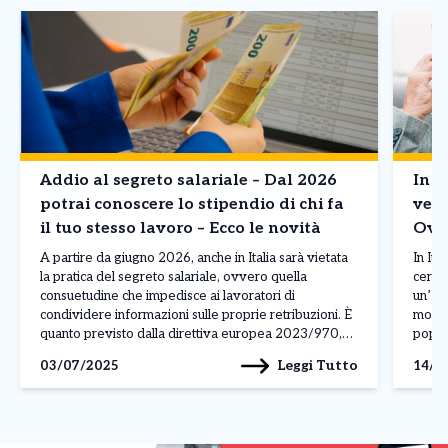
Addio al segreto salariale – Dal 2026
In I
potrai conoscere lo stipendio di chi fa
vecc
il tuo stesso lavoro – Ecco le novità
Over
A partire da giugno 2026, anche in Italia sarà vietata
In Ita
la pratica del segreto salariale, ovvero quella
cerca
consuetudine che impedisce ai lavoratori di
un’It
condividere informazioni sulle proprie retribuzioni. È
molti,
quanto previsto dalla direttiva europea 2023/970,
popol
approvata a maggio 2025, con l’obiettivo di
65. I 
Leggi Tutto
03/07/2025
14/0
contrastare le disuguaglianze salariali tra uomini e
[…]
donne e garantire maggiore trasparenza nei […]