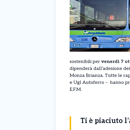
sostenibili per
venerdì 7 o
dipenderà dall’adesione dei
Monza Brianza. Tutte le rapp
e Ugl Autoferro – hanno pro
E.F.M.
Ti è piaciuto l