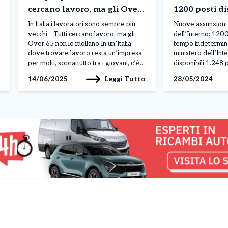
cercano lavoro, ma gli Over
1200 posti di
65 non lo mollano. I dati
tempo indete
In Italia i lavoratori sono sempre più
Nuove assunzioni 
le figure rice
vecchi – Tutti cercano lavoro, ma gli
dell’Interno: 1200 
Over 65 non lo mollano In un’Italia
tempo indetermin
dove trovare lavoro resta un’impresa
ministero dell’In
per molti, soprattutto tra i giovani, c’è
disponibili 1.248 p
una fascia della popolazione che
dell’Interno ha a
Leggi Tutto
14/06/2025
28/05/2024
invece non molla: quella degli over 65.
pubblico per il re
I dati parlano chiaro. Se nel 2004 i
funzionari: un’im
lavoratori con […]
per chi desidera l
pubblica amministr
posti disponibili s
diverse figure pr
funzionari amminis