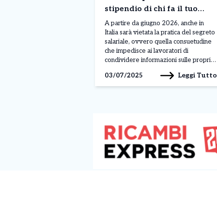
stipendio di chi fa il tuo
stesso lavoro – Ecco le
A partire da giugno 2026, anche in
novità
Italia sarà vietata la pratica del segreto
salariale, ovvero quella consuetudine
che impedisce ai lavoratori di
condividere informazioni sulle proprie
retribuzioni. È quanto previsto dalla
Leggi Tutto
03/07/2025
direttiva europea 2023/970,
approvata a maggio 2025, con
l’obiettivo di contrastare le
disuguaglianze salariali tra uomini e
donne e garantire maggiore
trasparenza nei […]