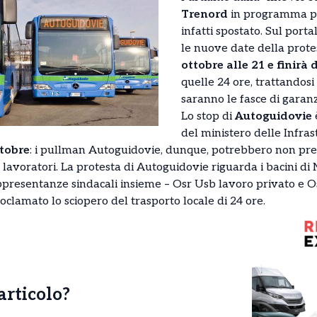
Trenord
in programma pe
infatti spostato. Sul porta
le nuove date della prote
ottobre alle 21 e finirà
quelle 24 ore, trattandosi
saranno le fasce di garanz
Lo stop di
Autoguidovie
del ministero delle Infras
ttobre
: i pullman Autoguidovie, dunque, potrebbero non pres
 lavoratori. La protesta di Autoguidovie riguarda i bacini di
resentanze sindacali insieme – Osr Usb lavoro privato e Osr F
clamato lo sciopero del trasporto locale di 24 ore.
’articolo?