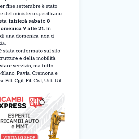
r fine settembre è stato
le del ministero specificano
sta:
inizierà sabato 8
 domenica 9 alle 21
. In
 di una domenica, non ci
ia.
è stata confermato sul sito
trutture e della mobilità
tare servizio, ma tutto
 Milano, Pavia, Cremona e
ilt-Cgil, Fit-Cisl, Uilt-Uil