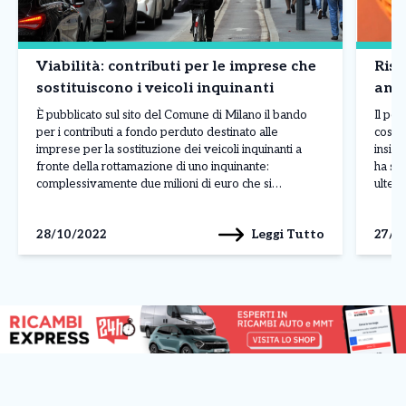
Viabilità: contributi per le imprese che
Risc
sostituiscono i veicoli inquinanti
anco
È pubblicato sul sito del Comune di Milano il bando
Il pe
per i contributi a fondo perduto destinato alle
costa
imprese per la sostituzione dei veicoli inquinanti a
insiem
fronte della rottamazione di uno inquinante:
ha sp
complessivamente due milioni di euro che si
ulteri
aggiungono ai tre milioni destinati ai residenti.
risca
Possono presentare domanda on line per ricevere i
l’ordi
Leggi Tutto
28/10/2022
27/1
finanziamenti […]
eserci