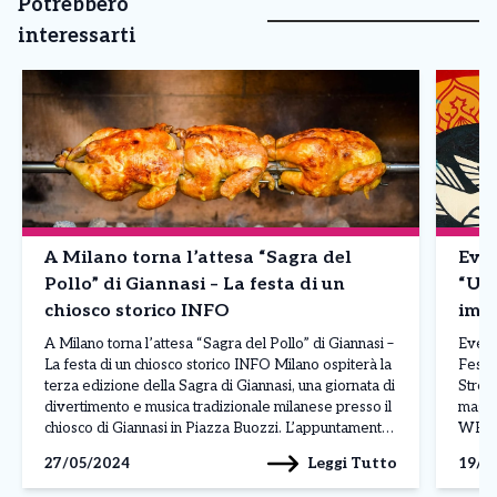
Potrebbero
interessarti
A Milano torna l’attesa “Sagra del
Even
Pollo” di Giannasi – La festa di un
“Urb
chiosco storico INFO
impo
Stre
A Milano torna l’attesa “Sagra del Pollo” di Giannasi –
Event
La festa di un chiosco storico INFO Milano ospiterà la
Festiv
terza edizione della Sagra di Giannasi, una giornata di
Stree
divertimento e musica tradizionale milanese presso il
maggi
chiosco di Giannasi in Piazza Buozzi. L’appuntamento
WELCAG
è per Sabato 1 Giugno I visitatori potranno gustare
Piazz
Leggi Tutto
27/05/2024
19/0
piatti tipici come […]
[…]