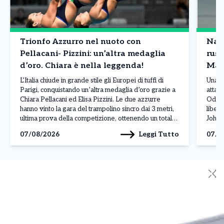
Trionfo Azzurro nel nuoto con
Nave
Pellacani- Pizzini: un’altra medaglia
russ
d’oro. Chiara è nella leggenda!
Mar
L’Italia chiude in grande stile gli Europei di tuffi di
Una n
Parigi, conquistando un’altra medaglia d’oro grazie a
attacc
Chiara Pellacani ed Elisa Pizzini. Le due azzurre
Odess
hanno vinto la gara del trampolino sincro dai 3 metri,
liber
ultima prova della competizione, ottenendo un totale
Johan
di 308,07 punti. Alle loro spalle si sono piazzate le
L’att
Leggi Tutto
07/08/2026
07/0
ucraine Ksenila Bochek […]
manda
✕