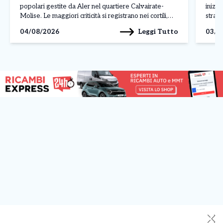
popolari gestite da Aler nel quartiere Calvairate-
inizi
Molise. Le maggiori criticità si registrano nei cortili,
strada
nelle cantine e nelle aree comuni, dove al degrado si
gesto 
Leggi Tutto
04/08/2026
03/0
aggiungono rifiuti abbandonati, insetti infestanti e
gelosi
perfino danni alle infrastrutture, come […]
[…]
✕