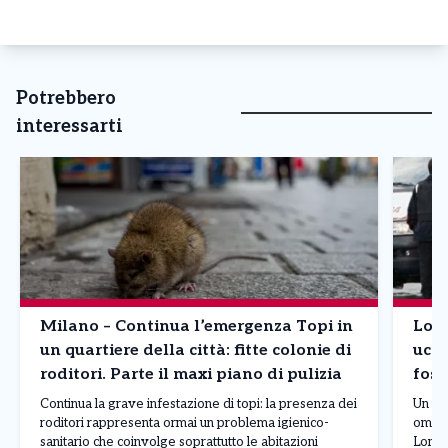
Potrebbero
interessarti
Milano – Continua l’emergenza Topi in
Lomb
un quartiere della città: fitte colonie di
ucci
roditori. Parte il maxi piano di pulizia
foss
Continua la grave infestazione di topi: la presenza dei
Un uom
roditori rappresenta ormai un problema igienico-
omici
sanitario che coinvolge soprattutto le abitazioni
Lomba