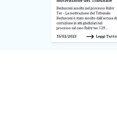
motivazione del Tribunale
Berlusconi assolto nel processo Ruby
Ter – La motivazione del Tribunale
Berlusconi è stato assolto dall’accusa di
corruzione in atti giudiziari nel
processo sul caso Ruby ter. I 29
imputati sono stati tutti assolti, qualcuno
Leggi Tutto
15/02/2023
prosciolto per prescrizione per le
posizioni minori. Le assoluzioni, con la
formula “perché il fatto non sussiste”,
oltre a Berlusconi […]