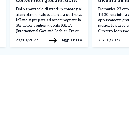
Convention globale IGLTA
diventa un m
aperto
Dallo spettacolo di stand up comedy al
Domenica 23 ottob
triangolare di calcio, alla gara podistica,
18:30, una intera 
Milano si prepara ad accompagnare la
appuntamenti gratui
38ma Convention globale IGLTA
musica, le passegg
(International Gay and Lesbian Travel
Cimitero Monument
Association) con alcuni eventi diffusi in
promossa dal Com
Leggi Tutto
27/10/2022
21/10/2022
città, tutti accomunati dal tema
realizzata dal Ci
dell’inclusione. Gli appuntamenti si
in collaborazione
terranno da mercoledì 26 a domenica
Milano Scuole Civ
30 ottobre. Ecco il calendario delle […]
sempre più milanes
grande tesoro del