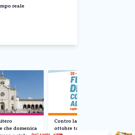
empo reale
itero
Contro la mafia, dal 20 al 23
 che domenica
ottobre torna il Festival dei