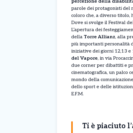
percezione della disabilit
parole dei protagonisti del 
coloro che, a diverso titolo
Dove si svolge il Festival de
L’apertura dei festeggiament
della
Torre Allianz
, alla p
più importanti personalità d
iniziative dei giorni 12,13 e
del Vapore
, in via Procacci
due corner per dibattiti e p
cinematografica, un palco cen
mondo della comunicazione, d
dello sport e delle istituzion
E.F.M.
Ti è piaciuto l