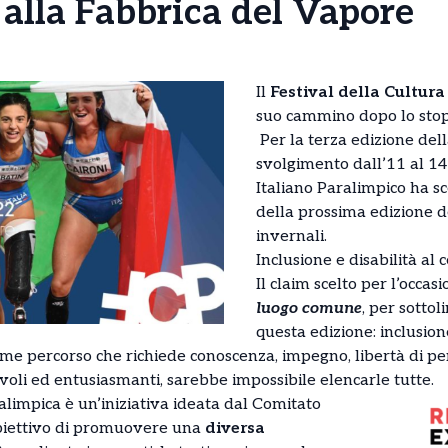
alla Fabbrica del Vapore
Il
Festival della Cultur
suo cammino dopo lo stop
Per la terza edizione del
svolgimento dall’11 al 14
Italiano Paralimpico ha s
della prossima edizione d
invernali.
Inclusione e disabilità al 
Il claim scelto per l’occas
luogo comune
, per sottol
questa edizione: inclusion
me percorso che richiede conoscenza, impegno, libertà di pen
li ed entusiasmanti, sarebbe impossibile elencarle tutte.
ralimpica è un’iniziativa ideata dal Comitato
obiettivo di promuovere una
diversa