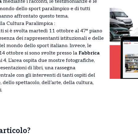
à
mediante i racconti, le testimonianze e le
mondo dello sport paralimpico e di tutti
, hanno affrontato questo tema.
lla Cultura Paralimpica :
i si è svolta martedì 11 ottobre al 47° piano
resenza dei rappresentanti istituzionali e delle
el mondo dello sport italiano. Invece, le
 14 ottobre si sono svolte presso la
Fabbrica
ni 4. L’area ospita due mostre fotografiche,
resentazioni di libri, una rassegna
trale con gli interventi di tanti ospiti del
ello spettacolo, dell’arte, della cultura,
i.
’articolo?