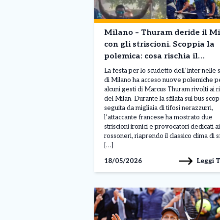
Milano – Thuram deride il M
con gli striscioni. Scoppia la
polemica: cosa rischia il
giocatore
La festa per lo scudetto dell’Inter nelle 
di Milano ha acceso nuove polemiche p
alcuni gesti di Marcus Thuram rivolti ai ri
del Milan. Durante la sfilata sul bus scop
seguita da migliaia di tifosi nerazzurri,
l’attaccante francese ha mostrato due
striscioni ironici e provocatori dedicati ai
rossoneri, riaprendo il classico clima di s
[…]
Leggi 
18/05/2026