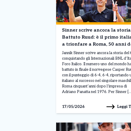
Sinner scrive ancora la storia
Battuto Ruud: è il primo ital
a trionfare a Roma, 50 anni 
Panatta!
Jannik Sinner scrive ancora la storia del 
conquistando gli Internazionali BNL d’Ital
Foro Italico. Il numero uno del mondo h
battuto in finale il norvegese Casper R
con il punteggio di 6-4, 6-4, riportando 
italiano al successo nel singolare maschil
Roma cinquant’anni dopo l’impresa di
Adriano Panatta nel 1976. Per Sinner [
Leggi 
17/05/2026