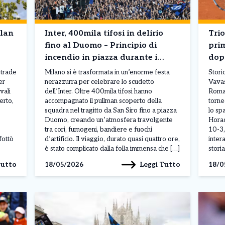
ilan
Inter, 400mila tifosi in delirio
Trio
fino al Duomo – Principio di
prim
incendio in piazza durante i
dop
festeggiamenti
e An
strade
Milano si è trasformata in un’enorme festa
Stori
er
nerazzurra per celebrare lo scudetto
Vavas
vali
dell’Inter. Oltre 400mila tifosi hanno
Roma.
erto,
accompagnato il pullman scoperto della
torne
squadra nel tragitto da San Siro fino a piazza
lo sp
Duomo, creando un’atmosfera travolgente
Horac
tra cori, fumogeni, bandiere e fuochi
10-3,
fottò
d’artificio. Il viaggio, durato quasi quattro ore,
intera
è stato complicato dalla folla immensa che […]
storia
Tutto
Leggi Tutto
18/05/2026
18/0