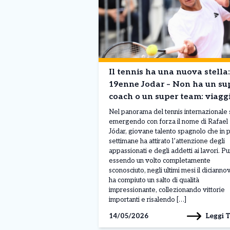
Il tennis ha una nuova stella: 
19enne Jodar – Non ha un su
coach o un super team: viagg
solo con suo padre. La storia
Nel panorama del tennis internazionale 
emergendo con forza il nome di Rafael
Jódar, giovane talento spagnolo che in 
settimane ha attirato l’attenzione degli
appassionati e degli addetti ai lavori. P
essendo un volto completamente
sconosciuto, negli ultimi mesi il diciann
ha compiuto un salto di qualità
impressionante, collezionando vittorie
importanti e risalendo […]
Leggi 
14/05/2026