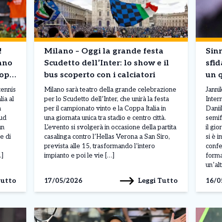
!
Milano – Oggi la grande festa
Sinn
iano
Scudetto dell’Inter: lo show e il
sfid
dopo
bus scoperto con i calciatori
un q
Ro
tennis
Milano sarà teatro della grande celebrazione
Janni
ia al
per lo Scudetto dell’Inter, che unirà la festa
Inter
a
per il campionato vinto e la Coppa Italia in
Danii
uud
una giornata unica tra stadio e centro città.
semif
un
L’evento si svolgerà in occasione della partita
il gi
e di
casalinga contro l’Hellas Verona a San Siro,
si è 
prevista alle 15, trasformando l’intero
confe
…]
impianto e poi le vie […]
forma
un’alt
Tutto
Leggi Tutto
17/05/2026
16/0