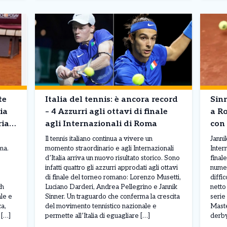
te
Italia del tennis: è ancora record
Sin
ia
– 4 Azzurri agli ottavi di finale
a Ro
ria
agli Internazionali di Roma
con 
Il tennis italiano continua a vivere un
Janni
ma.
momento straordinario e agli Internazionali
Intern
d’Italia arriva un nuovo risultato storico. Sono
final
infatti quattro gli azzurri approdati agli ottavi
numer
di finale del torneo romano: Lorenzo Musetti,
diffi
ch
Luciano Darderi, Andrea Pellegrino e Jannik
netto
ale e
Sinner. Un traguardo che conferma la crescita
serie
ca,
del movimento tennistico nazionale e
Maste
 […]
permette all’Italia di eguagliare […]
derby