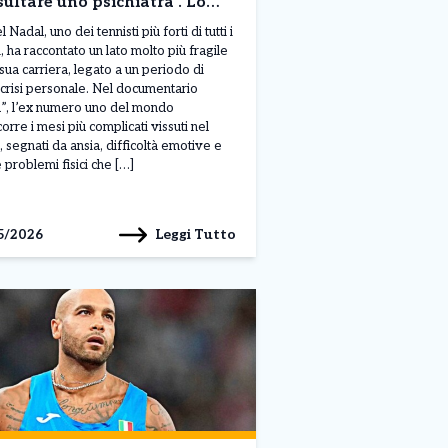
ultare uno psichiatra”. Lo
nolo rivela le sue crisi
 Nadal, uno dei tennisti più forti di tutti i
sia “Soffocavo con la mia
, ha raccontato un lato molto più fragile
 sua carriera, legato a un periodo di
sa saliva”
 crisi personale. Nel documentario
”, l’ex numero uno del mondo
orre i mesi più complicati vissuti nel
 segnati da ansia, difficoltà emotive e
 problemi fisici che […]
Leggi Tutto
5/2026