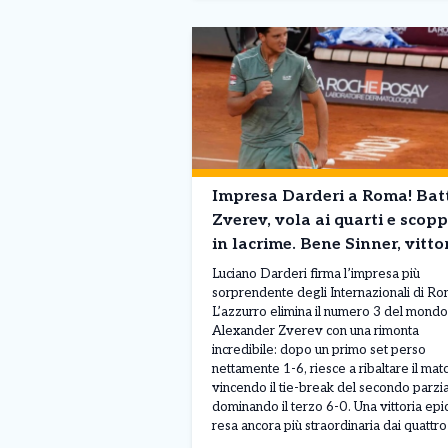
Impresa Darderi a Roma! Bat
Zverev, vola ai quarti e scopp
in lacrime. Bene Sinner, vitto
facile nel derby italiano.
Luciano Darderi firma l’impresa più
sorprendente degli Internazionali di Ro
L’azzurro elimina il numero 3 del mondo
Alexander Zverev con una rimonta
incredibile: dopo un primo set perso
nettamente 1-6, riesce a ribaltare il mat
vincendo il tie-break del secondo parzi
dominando il terzo 6-0. Una vittoria epi
resa ancora più straordinaria dai quattro