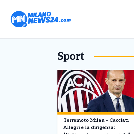
Sport
Terremoto Milan – Cacciati
Allegri e la dirigenza: