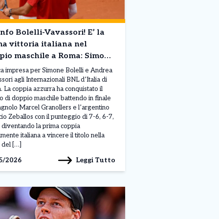
nfo Bolelli-Vavassori! E’ la
a vittoria italiana nel
pio maschile a Roma: Simone
drea sono nella storia!
ca impresa per Simone Bolelli e Andrea
sori agli Internazionali BNL d’Italia di
 La coppia azzurra ha conquistato il
o di doppio maschile battendo in finale
agnolo Marcel Granollers e l’argentino
io Zeballos con il punteggio di 7-6, 6-7,
 diventando la prima coppia
mente italiana a vincere il titolo nella
 del […]
Leggi Tutto
5/2026