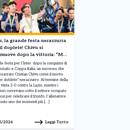
r, la grande festa nerazzurra
il doplete! Chivu si
muove dopo la vittoria: “Ma
 paragonatemi a Mourinho”
e festa per l’Inter dopo la conquista di
onato e Coppa Italia, un successo che
nsacrato Cristian Chivu come il nuovo
er doblete” nerazzurro. Al termine della
e vinta 2-0 contro la Lazio, mentre i
tori correvano sotto il settore occupato
fosi per celebrare il trionfo, l’allenatore
ssuto uno dei momenti più […]
Leggi Tutto
5/2026