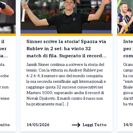
il
Sinner scrive la storia! Spazza via
Inte
per
Rublev in 2 set: ha vinto 32
per 
ia
match di fila. Superato il record
com
di Djokovic
non
sta
Jannik Sinner continua a scrivere la storia del
Grand
tennis. Con la vittoria su Andrey Rublev per
campi
poche
6-2 6-4, il numero uno del mondo conquista
ha co
la sua seconda semifinale agli Internazionali e
“mist
ur non
raggiunge quota 32 successi consecutivi nei
final
Masters 1000, superando anche il record di
gioca
ovenne
Novak Djokovic. Il match contro il russo non
dai ti
ha praticamente mai […]
ha vi
Tutto
Leggi Tutto
14/05/2026
14/0