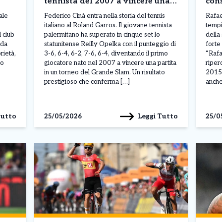
tennista del 2007 a vincere una
cons
partita negli Slam. Meglio di lui
spag
ale
Federico Cinà entra nella storia del tennis
Rafael
solo Sinner
d’an
italiano al Roland Garros. Il giovane tennista
tempi
 club
palermitano ha superato in cinque set lo
della
stes
nda
statunitense Reilly Opelka con il punteggio di
forte
rietà,
3-6, 6-4, 6-2, 7-6, 6-4, diventando il primo
“Rafa
no
giocatore nato nel 2007 a vincere una partita
riperc
in un torneo del Grande Slam. Un risultato
2015,
prestigioso che conferma […]
anche
Tutto
Leggi Tutto
25/05/2026
25/0