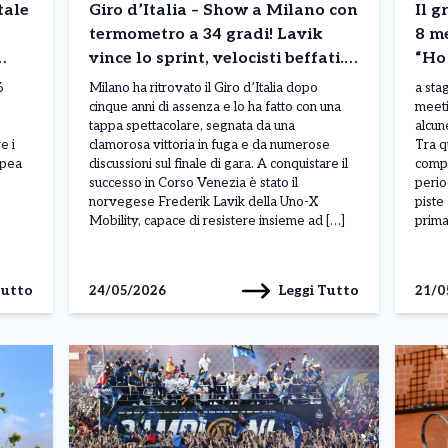
tale
Giro d’Italia – Show a Milano con
Il g
termometro a 34 gradi! Lavik
8 me
vince lo sprint, velocisti beffati. E
“Ho 
non mancano le polemiche..
6
Milano ha ritrovato il Giro d’Italia dopo
a stag
cinque anni di assenza e lo ha fatto con una
meeti
tappa spettacolare, segnata da una
alcune
e i
clamorosa vittoria in fuga e da numerose
Tra q
opea
discussioni sul finale di gara. A conquistare il
compe
successo in Corso Venezia è stato il
perio
norvegese Frederik Lavik della Uno-X
piste
Mobility, capace di resistere insieme ad […]
prima
Tutto
Leggi Tutto
24/05/2026
21/0