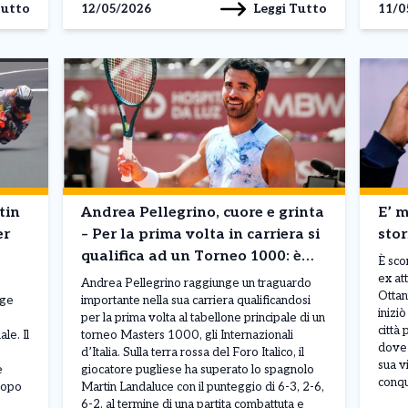
Tutto
Leggi Tutto
12/05/2026
11/0
tin
Andrea Pellegrino, cuore e grinta
E’ m
er
– Per la prima volta in carriera si
stor
qualifica ad un Torneo 1000: è
È sco
main draw agli Internazionali di
ex at
Andrea Pellegrino raggiunge un traguardo
Ottan
Roma
rge
importante nella sua carriera qualificandosi
iniziò
per la prima volta al tabellone principale di un
città
le. Il
torneo Masters 1000, gli Internazionali
dove 
d’Italia. Sulla terra rossa del Foro Italico, il
sua v
e
giocatore pugliese ha superato lo spagnolo
conqu
dopo
Martin Landaluce con il punteggio di 6-3, 2-6,
6-2, al termine di una partita combattuta e