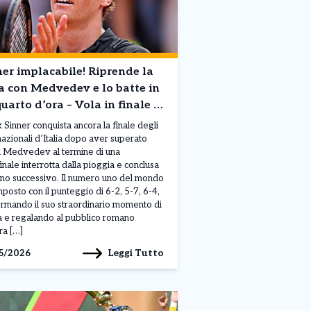
er implacabile! Riprende la
a con Medvedev e lo batte in
uarto d’ora – Vola in finale a
ma
k Sinner conquista ancora la finale degli
nazionali d’Italia dopo aver superato
l Medvedev al termine di una
inale interrotta dalla pioggia e conclusa
orno successivo. Il numero uno del mondo
imposto con il punteggio di 6-2, 5-7, 6-4,
rmando il suo straordinario momento di
 e regalando al pubblico romano
ra […]
Leggi Tutto
5/2026