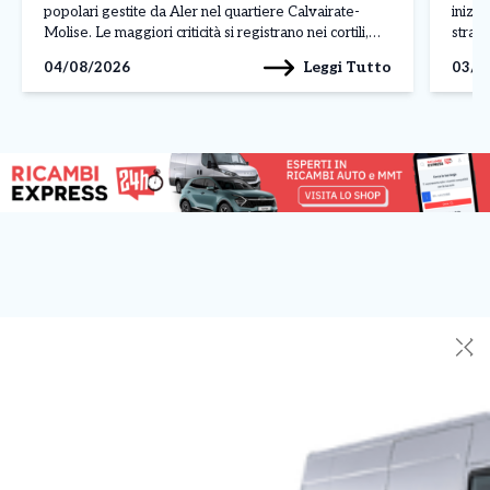
popolari gestite da Aler nel quartiere Calvairate-
inizi
Molise. Le maggiori criticità si registrano nei cortili,
strada
nelle cantine e nelle aree comuni, dove al degrado si
gesto 
Leggi Tutto
04/08/2026
03/0
aggiungono rifiuti abbandonati, insetti infestanti e
gelosi
perfino danni alle infrastrutture, come […]
[…]
✕