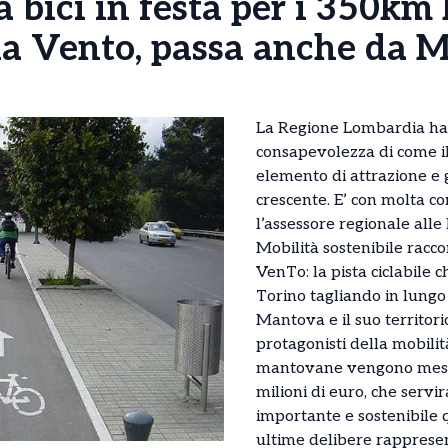
 bici in festa per i 350km
ia Vento, passa anche da 
La Regione Lombardia ha
consapevolezza di come il
elemento di attrazione e
crescente. E’ con molta c
l’assessore regionale alle
Mobilità sostenibile raccon
VenTo: la pista ciclabile 
Torino tagliando in lung
Mantova e il suo territori
protagonisti della mobilit
mantovane vengono messi
milioni di euro, che servi
importante e sostenibile 
ultime delibere rappresen