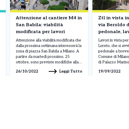
Attenzione al cantiere M4 in
Ztl in vista i
San Babila: viabilità
via Beroldo 
modificata per lavori
pedonale, lav
Attenzione alla viabilità modificata che
Lavori in vista pe
dalla prossima settimana interesserà la
Loreto, che si avv
zona di piazza San Babila a Milano. A
pedonale a breve. 
partire da martedì prossimo, 25
Comune di Milano,
ottobre, sono previste modifiche alla
di Palazzo Marino,
viabilità in zona San Babila, necessarie
progetto sperimen
Leggi Tutto
26/10/2022
19/09/2022
per consentire i lavori della
la via su cui affac
realizzazione della nuova M4 e del
della scuola Cireso
parcheggio di via Borgogna. Saranno
urbanistica tattica
chiuse al traffico veicolare, ad […]
[…]