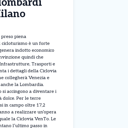
 lombardi
Milano
 preso piena
 cicloturismo è un forte
 genera indotto economico
onvinzione quindi che
 Infrastrutture, Trasporti e
ta i dettagli della Ciclovia
che collegherà Venezia e
o anche la Lombardia.
o si accingono a diventare i
à dolce. Per le terre
 in campo oltre 17,2
ranno a realizzare un’opera
quale la Ciclovia VenTo. Le
tano l’ultimo passo in