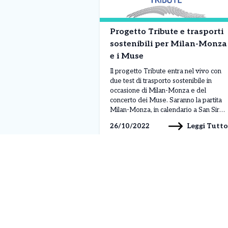
Progetto Tribute e trasporti
sostenibili per Milan-Monza
e i Muse
Il progetto Tribute entra nel vivo con
due test di trasporto sostenibile in
occasione di Milan-Monza e del
concerto dei Muse. Saranno la partita
Milan-Monza, in calendario a San Siro
domani, e il concerto dei Muse,
Leggi Tutto
26/10/2022
all’Alcatraz il 26 ottobre, i due
importanti eventi in cui verranno
testate speciali formule e iniziative per
favorire il […]