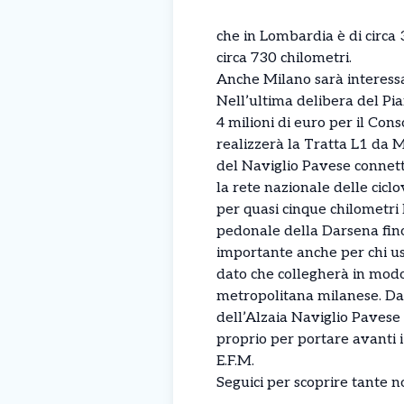
che in Lombardia è di circa
circa 730 chilometri.
Anche Milano sarà interessa
Nell’ultima delibera del Pian
4 milioni di euro per il Cons
realizzerà la Tratta L1 da Mi
del Naviglio Pavese connet
la rete nazionale delle ciclo
per quasi cinque chilometri
pedonale della Darsena fino 
importante anche per chi usa 
dato che collegherà in modo 
metropolitana milanese. Dal
dell’Alzaia Naviglio Pavese 
proprio per portare avanti i 
E.F.M.
Seguici per scoprire tante
n