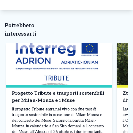
Potrebbero
interessarti
Progetto Tribute e trasporti sostenibili
Ztl 
per Milan-Monza e i Muse
dive
Il progetto Tribute entra nel vivo con due test di
Lavori
trasporto sostenibile in occasione di Milan-Monza e
avvia
del concerto dei Muse. Saranno la partita Milan-
il Co
Monza, in calendario a San Siro domani, e il concerto
Marin
dei Muse, all’Alcatraz il 26 ottobre, i due importanti
che in