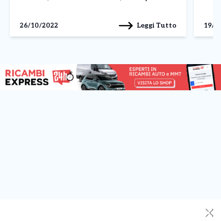
eventi in cui verranno testate speciali formule e
della 
iniziative per favorire il […]
sarà r
Leggi Tutto
26/10/2022
19/0
✕