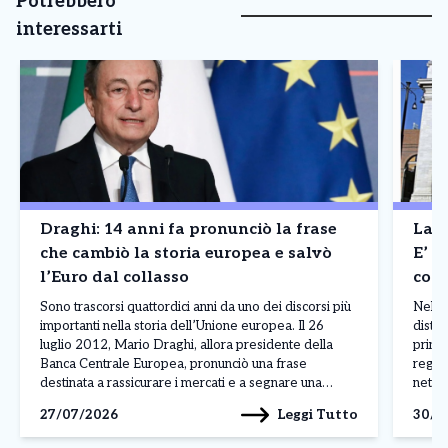
Potrebbero
interessarti
Draghi: 14 anni fa pronunciò la frase
La B
che cambiò la storia europea e salvò
E’ a
l’Euro dal collasso
cont
Madr
Sono trascorsi quattordici anni da uno dei discorsi più
Nel p
importanti nella storia dell’Unione europea. Il 26
distin
luglio 2012, Mario Draghi, allora presidente della
princ
Banca Centrale Europea, pronunciò una frase
regis
destinata a rassicurare i mercati e a segnare una
nettam
svolta nella crisi dell’euro: «Nell’ambito del nostro
ferma
Leggi Tutto
27/07/2026
30/0
mandato, la BCE è pronta a fare tutto il necessario […]
Franc