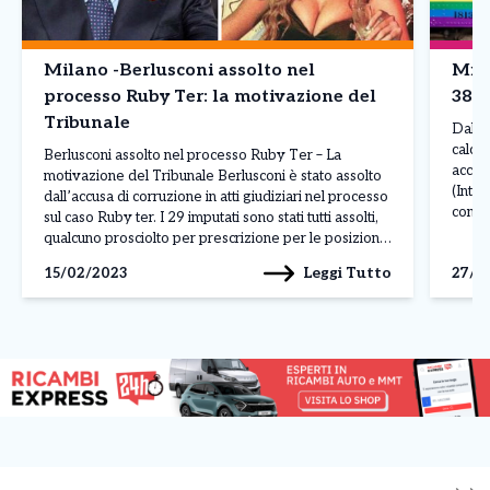
Milano -Berlusconi assolto nel
Mila
processo Ruby Ter: la motivazione del
38m
Tribunale
Dallo
calcio
Berlusconi assolto nel processo Ruby Ter – La
accom
motivazione del Tribunale Berlusconi è stato assolto
(Inte
dall’accusa di corruzione in atti giudiziari nel processo
con al
sul caso Ruby ter. I 29 imputati sono stati tutti assolti,
tema d
qualcuno prosciolto per prescrizione per le posizioni
merco
minori. Le assoluzioni, con la formula “perché il fatto
Leggi Tutto
15/02/2023
27/1
calen
non sussiste”, oltre a Berlusconi […]