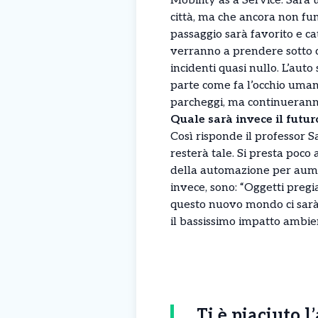
Mobility as a Service. Sarà 
città, ma che ancora non fun
passaggio sarà favorito e ca
verranno a prendere sotto c
incidenti quasi nullo. L’aut
parte come fa l’occhio uma
parcheggi, ma continueranno
Quale sarà invece il futuro
Così risponde il professor 
resterà tale. Si presta poco
della automazione per aument
invece, sono: “Oggetti pregi
questo nuovo mondo ci sarà 
il bassissimo impatto ambient
Ti è piaciuto l