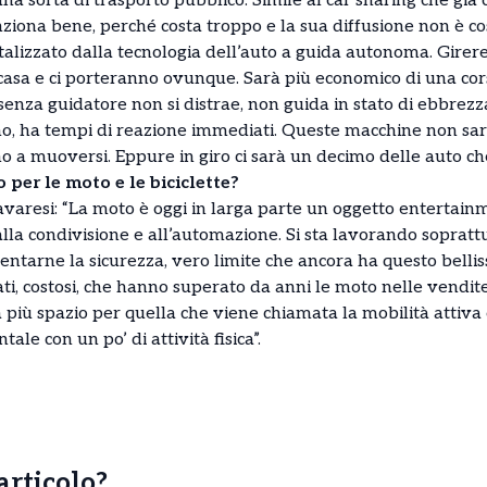
una sorta di trasporto pubblico. Simile al car sharing che gi
ziona bene, perché costa troppo e la sua diffusione non è co
talizzato dalla tecnologia dell’auto a guida autonoma. Girer
asa e ci porteranno ovunque. Sarà più economico di una corsa 
o senza guidatore non si distrae, non guida in stato di ebbrez
no, ha tempi di reazione immediati. Queste macchine non sa
 a muoversi. Eppure in giro ci sarà un decimo delle auto che 
 per le moto e le biciclette?
Savaresi: “La moto è oggi in larga parte un oggetto entertai
 alla condivisione e all’automazione. Si sta lavorando sopratt
arne la sicurezza, vero limite che ancora ha questo bellissim
ati, costosi, che hanno superato da anni le moto nelle vendit
più spazio per quella che viene chiamata la mobilità attiva 
ale con un po’ di attività fisica”.
’articolo?