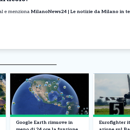
cial e menziona
MilanoNews24 | Le notizie da Milano in t
Google Earth rimuove in
Eurofighter it
meno di 24 ore la funzione
azione sul Ba