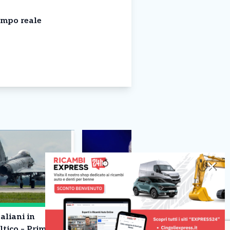
empo reale
✕
aliani in
E’ morto Francesco Guccini –
ltico – Primo
Addio ad un pezzo di storia