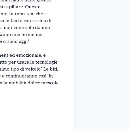
à conosciamo nelle grandi
sì capillare. Questo
emo su robo-taxi che ci
in taxi e con rischio di
za, non vede solo da una
ranno mai ferme nei
ci sono oggi”.
nment ed emozionale, e
utto per usare le tecnologie
o tipo di veicolo”. Le bici,
e e continueranno così. In
o la mobilità dolce: mescola