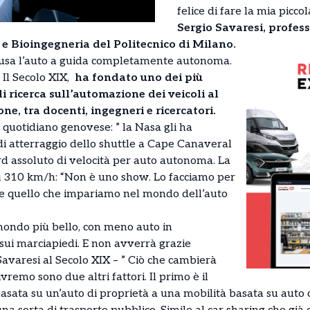
felice di fare la mia piccol
Sergio Savaresi, profes
 e Bioingegneria del Politecnico di Milano.
ffusa l’auto a guida completamente autonoma.
a Il Secolo XIX,
ha fondato uno dei più
i ricerca sull’automazione dei veicoli al
, tra docenti, ingegneri e ricercatori.
l quotidiano genovese: ” la Nasa gli ha
 di atterraggio dello shuttle a Cape Canaveral
rd assoluto di velocità per auto autonoma. La
i 310 km/h: “Non è uno show. Lo facciamo per
re quello che impariamo nel mondo dell’auto
ondo più bello, con meno auto in
 sui marciapiedi. E non avverrà grazie
 Savaresi al Secolo XIX – ” Ciò che cambierà
vremo sono due altri fattori. Il primo è il
asata su un’auto di proprietà a una mobilità basata su auto 