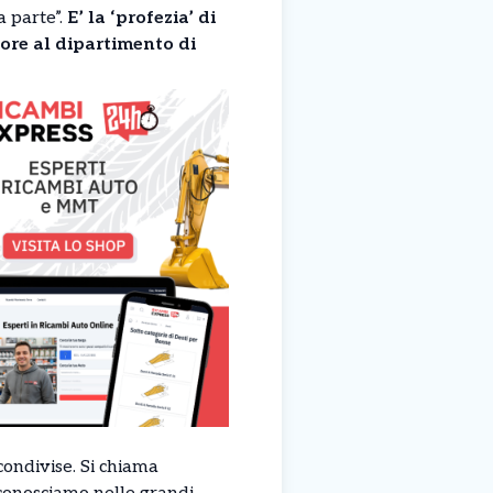
a parte”.
E’ la ‘profezia’ di
sore al dipartimento di
condivise. Si chiama