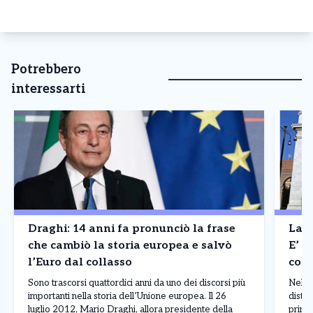
Potrebbero
interessarti
Draghi: 14 anni fa pronunciò la frase
La B
che cambiò la storia europea e salvò
E’ a
l’Euro dal collasso
cont
Madr
Sono trascorsi quattordici anni da uno dei discorsi più
Nel p
importanti nella storia dell’Unione europea. Il 26
distin
luglio 2012, Mario Draghi, allora presidente della
princ