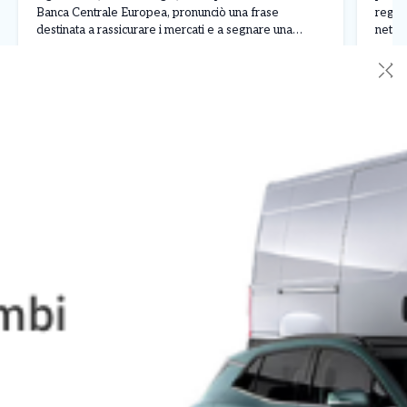
Banca Centrale Europea, pronunciò una frase
regis
destinata a rassicurare i mercati e a segnare una
nettam
svolta nella crisi dell’euro: «Nell’ambito del nostro
ferma
Leggi Tutto
27/07/2026
30/0
✕
mandato, la BCE è pronta a fare tutto il necessario […]
Franc