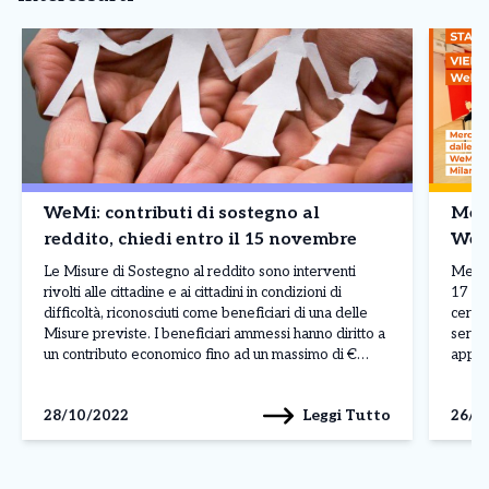
WeMi: contributi di sostegno al
Merc
reddito, chiedi entro il 15 novembre
WeMi
Le Misure di Sostegno al reddito sono interventi
Merco
rivolti alle cittadine e ai cittadini in condizioni di
17 si
difficoltà, riconosciuti come beneficiari di una delle
cercar
Misure previste. I beneficiari ammessi hanno diritto a
serviz
un contributo economico fino ad un massimo di €
appun
1.500 per nucleo familiare. Per accedere alle Misure
d’iden
è necessario essere in possesso dei seguenti […]
si […]
Leggi Tutto
28/10/2022
26/1