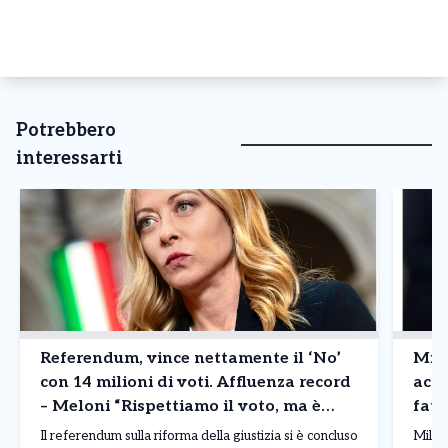
Potrebbero
interessarti
Referendum, vince nettamente il ‘No’
Mila
con 14 milioni di voti. Affluenza record
accu
– Meloni “Rispettiamo il voto, ma è
fatt
un’occasione persa”
Tanc
Il referendum sulla riforma della giustizia si è concluso
Milan