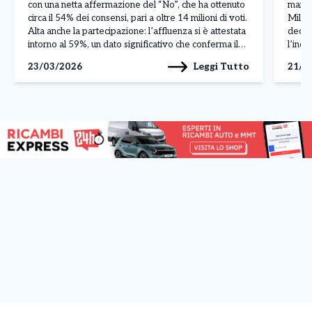
con una netta affermazione del “No”, che ha ottenuto
mani s
circa il 54% dei consensi, pari a oltre 14 milioni di voti.
Milane
Alta anche la partecipazione: l’affluenza si è attestata
deciso
intorno al 59%, un dato significativo che conferma il
l’inch
forte interesse degli elettori per la consultazione. La
presun
Leggi Tutto
23/03/2026
21/0
[…]
Inter