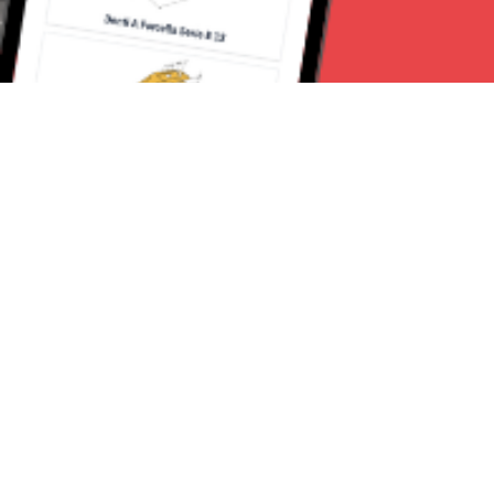
Seguici su:
Milano News 24
Lavora con noi
Contattaci
Chi Siamo